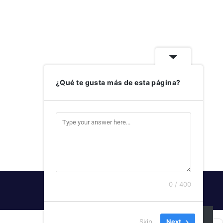
¿Qué te gusta más de esta página?
0 / 400
SUSCRIBIRSE
Skip
Next