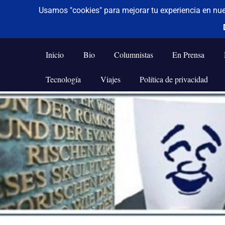
De todo un poco
Frases,
Gerencia,
Inicio
Bio
Columnistas
En Prensa
Humor,
Reflexiones,
Tecnología
Viajes
Política de privacidad
Tecnología
y
Saltar
Viajes
al
contenido