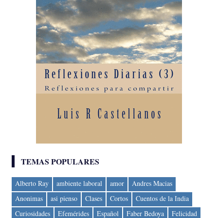
TEMAS POPULARES
Alberto Ray
ambiente laboral
amor
Andres Macias
Anonimas
asi pienso
Clases
Cortos
Cuentos de la India
Curiosidades
Efemérides
Español
Faber Bedoya
Felicidad