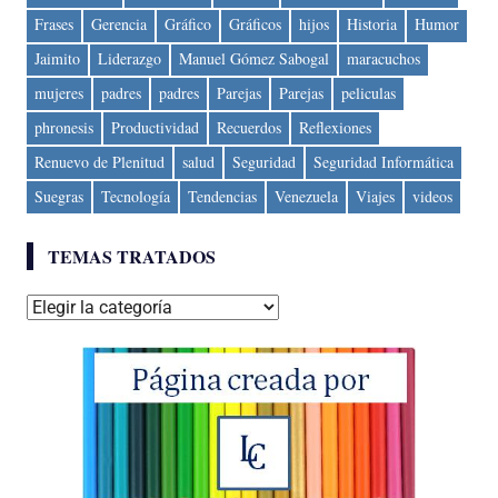
Frases
Gerencia
Gráfico
Gráficos
hijos
Historia
Humor
Jaimito
Liderazgo
Manuel Gómez Sabogal
maracuchos
mujeres
padres
padres
Parejas
Parejas
peliculas
phronesis
Productividad
Recuerdos
Reflexiones
Renuevo de Plenitud
salud
Seguridad
Seguridad Informática
Suegras
Tecnología
Tendencias
Venezuela
Viajes
videos
TEMAS TRATADOS
Temas
tratados