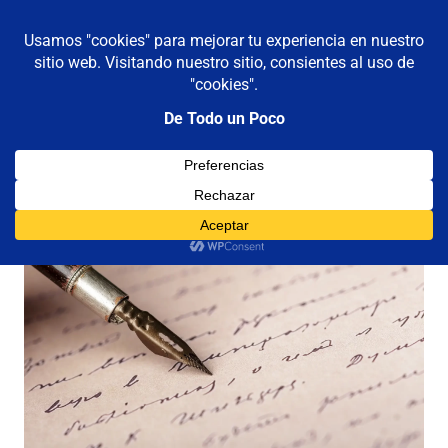
De todo un poco
MENÚ
Frases,
Gerencia,
Saltar
Humor,
al
Reflexiones,
contenido
Tecnología
y
Columnistas
Viajes