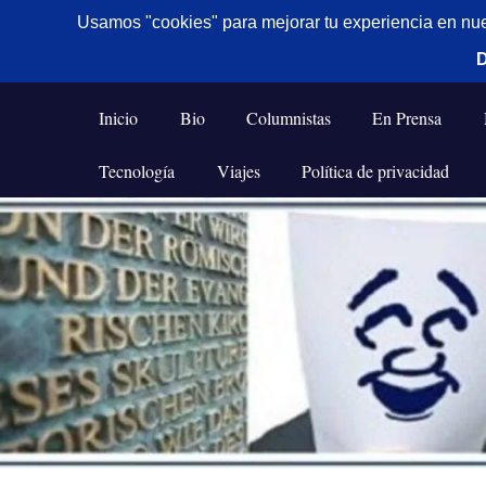
De todo un poco
Frases,
Gerencia,
Inicio
Bio
Columnistas
En Prensa
Humor,
Reflexiones,
Tecnología
Viajes
Política de privacidad
Tecnología
y
Saltar
Viajes
al
contenido