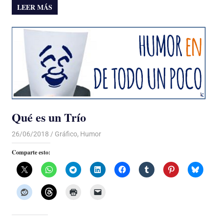
LEER MÁS
Qué es un Trío
26/06/2018
De todo un Poco
Gráfico
,
Humor
Comparte esto: