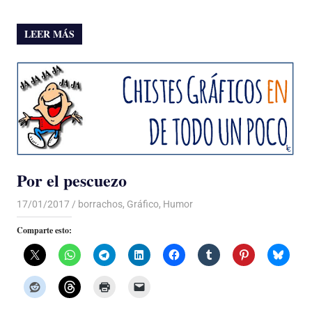
LEER MÁS
Por el pescuezo
17/01/2017
Luis Castellanos
borrachos
,
Gráfico
,
Humor
Comparte esto: