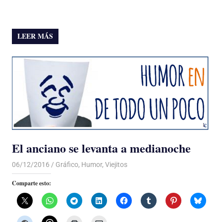
LEER MÁS
El anciano se levanta a medianoche
06/12/2016
Luis Castellanos
Gráfico
,
Humor
,
Viejitos
Comparte esto: