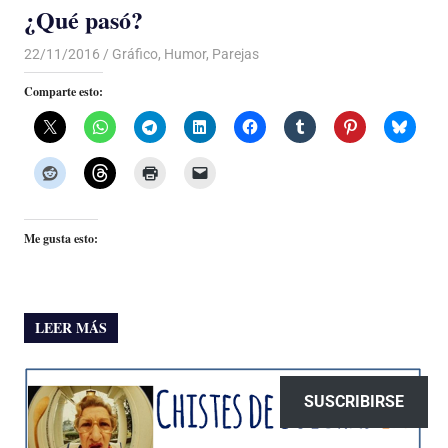
¿Qué pasó?
22/11/2016
Luis Castellanos
Gráfico
,
Humor
,
Parejas
Comparte esto:
Me gusta esto:
LEER MÁS
SUSCRIBIRSE