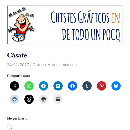
Cásate
24/01/2017
Luis Castellanos
Gráfico
,
Humor
,
médicos
Comparte esto:
Me gusta esto:
Cargando...