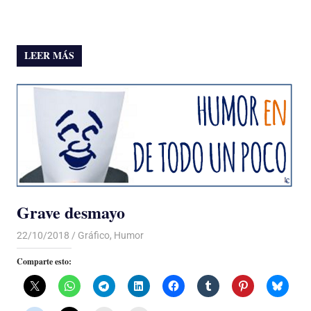
LEER MÁS
Grave desmayo
22/10/2018
De todo un Poco
Gráfico
,
Humor
Comparte esto: