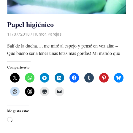
Papel higiénico
11/07/2018
De todo un Poco
Humor
,
Parejas
Salí de la ducha…, me miré al espejo y pensé en voz alta: –
Qué bueno sería tener unas tetas más gordas! Mi marido que
Comparte esto:
Me gusta esto:
Cargando...