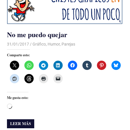
No me puedo quejar
31/01/2017
Luis Castellanos
Gráfico
,
Humor
,
Parejas
Comparte esto:
Me gusta esto:
Cargando...
LEER MÁS