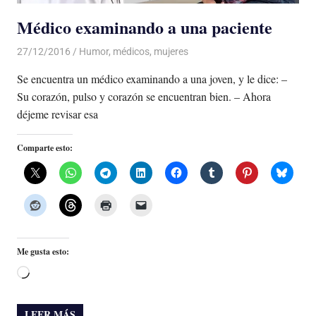
Médico examinando a una paciente
27/12/2016
Luis Castellanos
Humor
,
médicos
,
mujeres
Se encuentra un médico examinando a una joven, y le dice: –
Su corazón, pulso y corazón se encuentran bien. – Ahora
déjeme revisar esa
Comparte esto:
Me gusta esto:
Cargando...
LEER MÁS