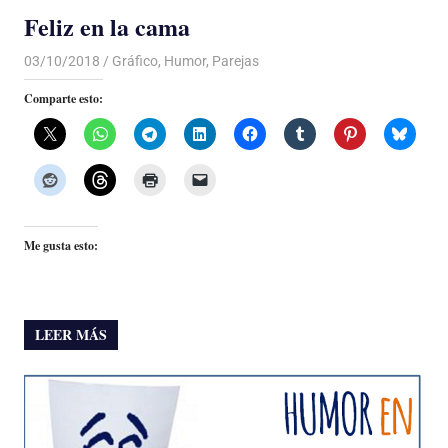
Feliz en la cama
03/10/2018
De todo un Poco
Gráfico
,
Humor
,
Parejas
Comparte esto:
Me gusta esto:
LEER MÁS