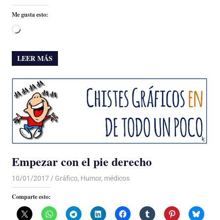
Me gusta esto:
Cargando...
LEER MÁS
Empezar con el pie derecho
10/01/2017
Luis Castellanos
Gráfico
,
Humor
,
médicos
Comparte esto: