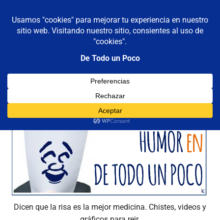
De todo un poco
MENÚ
Frases,
Gerencia,
Saltar
Humor,
al
Reflexiones,
contenido
Tecnología
y
Categoría:
Humor
Viajes
Dicen que la risa es la mejor medicina. Chistes, videos y
gráficos para reir.