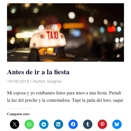
Antes de ir a la fiesta
19/09/2018
De todo un Poco
Humor
,
Suegras
Mi esposa y yo estábamos listos para irnos a una fiesta. Prendí
la luz del porche y la contestadora. Tapé la jaula del loro, saqué
Comparte esto: