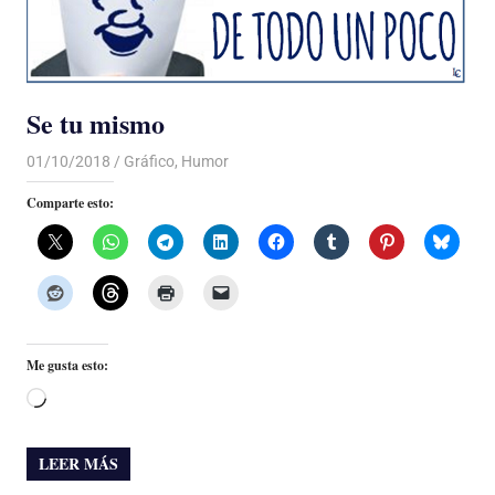
Se tu mismo
01/10/2018
De todo un Poco
Gráfico
,
Humor
Comparte esto:
Me gusta esto:
Cargando...
LEER MÁS