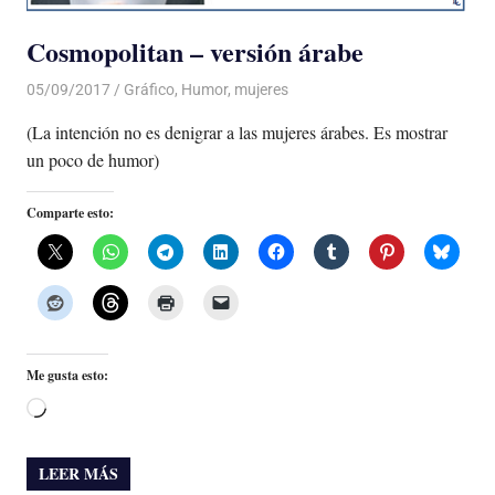
Cosmopolitan – versión árabe
05/09/2017
De todo un Poco
Gráfico
,
Humor
,
mujeres
(La intención no es denigrar a las mujeres árabes. Es mostrar
un poco de humor)
Comparte esto:
Me gusta esto:
Cargando...
LEER MÁS