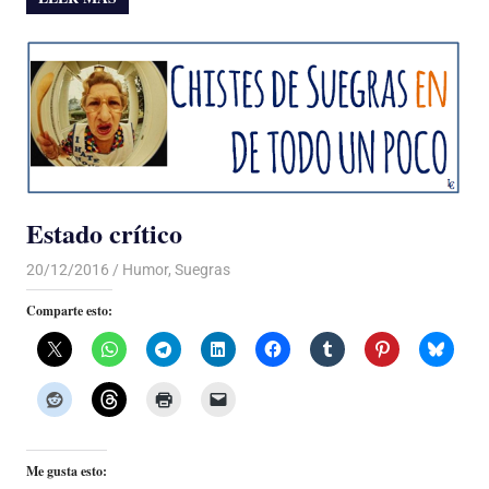
Estado crítico
20/12/2016
Luis Castellanos
Humor
,
Suegras
Comparte esto:
Me gusta esto: