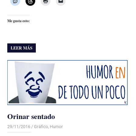
Me gusta esto:
LEER MÁS
Orinar sentado
29/11/2016
De todo un Poco
Gráfico
,
Humor