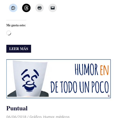
Me gusta esto:
Cargando...
LEER MÁS
Puntual
06/06/2018
De todo un Poco
Gráfico
,
Humor
,
médicos