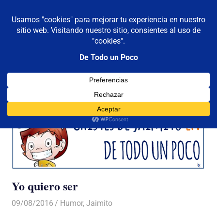
De todo un poco
MENÚ
Frases,
Gerencia,
Saltar
Humor,
al
Reflexiones,
contenido
Tecnología
y
Viajes
Yo quiero ser
09/08/2016
Luis Castellanos
Humor
,
Jaimito