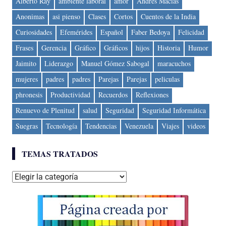
Alberto Ray
ambiente laboral
amor
Andres Macias
Anonimas
asi pienso
Clases
Cortos
Cuentos de la India
Curiosidades
Efemérides
Español
Faber Bedoya
Felicidad
Frases
Gerencia
Gráfico
Gráficos
hijos
Historia
Humor
Jaimito
Liderazgo
Manuel Gómez Sabogal
maracuchos
mujeres
padres
padres
Parejas
Parejas
peliculas
phronesis
Productividad
Recuerdos
Reflexiones
Renuevo de Plenitud
salud
Seguridad
Seguridad Informática
Suegras
Tecnología
Tendencias
Venezuela
Viajes
videos
TEMAS TRATADOS
Temas
tratados