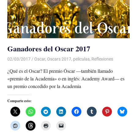
Ganadores del Oscar 2017
02/03/2017
Luis Castellanos
Oscar
,
Oscars 2017
,
peliculas
,
Reflexiones
¿Qué es el Oscar? El premio Óscar —también llamado
«premio de la Academia» o en inglés: Academy Award— es
un premio concedido por la Academia
Comparte esto: