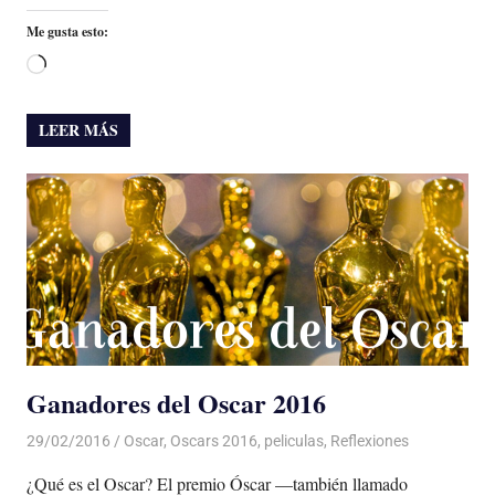
Me gusta esto:
Cargando...
LEER MÁS
Ganadores del Oscar 2016
29/02/2016
Luis Castellanos
Oscar
,
Oscars 2016
,
peliculas
,
Reflexiones
¿Qué es el Oscar? El premio Óscar —también llamado