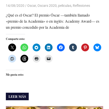
14/08/2020
De todo un Poco
Oscar
,
Oscars 2020
,
peliculas
,
Reflexiones
¿Qué es el Oscar? El premio Óscar —también llamado
«premio de la Academia» o en inglés: Academy Award— es
un premio concedido por la Academia de
Comparte esto:
Me gusta esto:
LEER MÁS