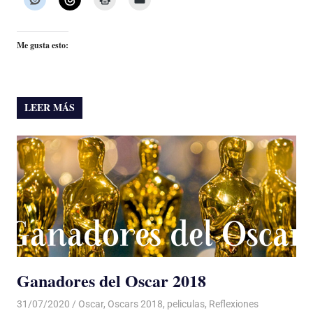
Me gusta esto:
LEER MÁS
Ganadores del Oscar 2018
31/07/2020
De todo un Poco
Oscar
,
Oscars 2018
,
peliculas
,
Reflexiones