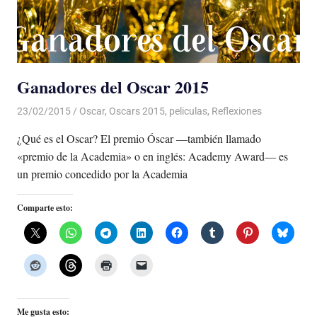
Ganadores del Oscar 2015
23/02/2015
Luis Castellanos
Oscar
,
Oscars 2015
,
peliculas
,
Reflexiones
¿Qué es el Oscar? El premio Óscar —también llamado
«premio de la Academia» o en inglés: Academy Award— es
un premio concedido por la Academia
Comparte esto:
Me gusta esto: