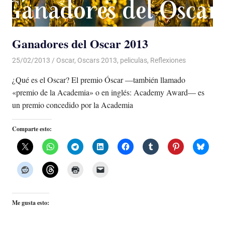
Ganadores del Oscar 2013
25/02/2013
Luis Castellanos
Oscar
,
Oscars 2013
,
peliculas
,
Reflexiones
¿Qué es el Oscar? El premio Óscar —también llamado
«premio de la Academia» o en inglés: Academy Award— es
un premio concedido por la Academia
Comparte esto:
Me gusta esto: