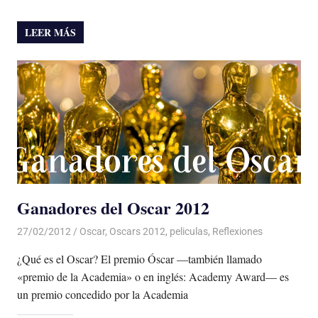
LEER MÁS
Ganadores del Oscar 2012
27/02/2012
Luis Castellanos
Oscar
,
Oscars 2012
,
peliculas
,
Reflexiones
¿Qué es el Oscar? El premio Óscar —también llamado
«premio de la Academia» o en inglés: Academy Award— es
un premio concedido por la Academia