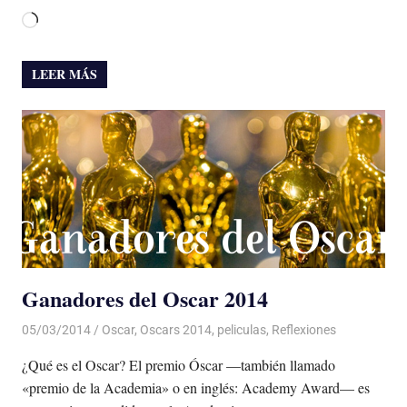
Cargando...
LEER MÁS
Ganadores del Oscar 2014
05/03/2014
Luis Castellanos
Oscar
,
Oscars 2014
,
peliculas
,
Reflexiones
¿Qué es el Oscar? El premio Óscar —también llamado
«premio de la Academia» o en inglés: Academy Award— es