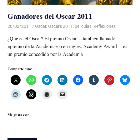
Ganadores del Oscar 2011
28/02/2011
Luis Castellanos
Oscar
,
Oscars 2011
,
peliculas
,
Reflexiones
¿Qué es el Oscar? El premio Óscar —también llamado
«premio de la Academia» o en inglés: Academy Award— es
un premio concedido por la Academia
Comparte esto:
Me gusta esto: