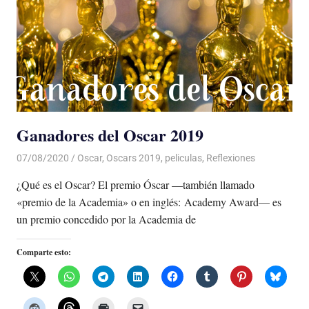
Ganadores del Oscar 2019
07/08/2020
De todo un Poco
Oscar
,
Oscars 2019
,
peliculas
,
Reflexiones
¿Qué es el Oscar? El premio Óscar —también llamado
«premio de la Academia» o en inglés: Academy Award— es
un premio concedido por la Academia de
Comparte esto: