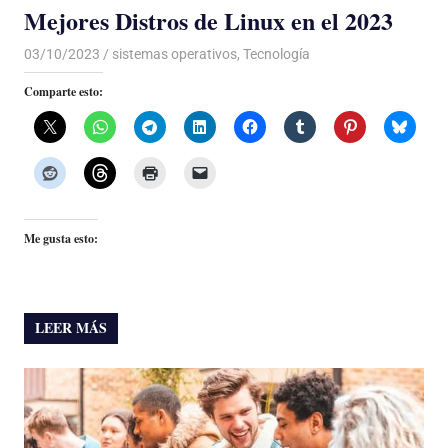
Mejores Distros de Linux en el 2023
03/10/2023
De todo un Poco
sistemas operativos
,
Tecnología
Comparte esto:
Me gusta esto:
LEER MÁS