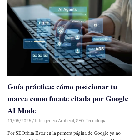
Guía práctica: cómo posicionar tu
marca como fuente citada por Google
AI Mode
11/06/2026
De todo un Poco
Inteligencia Artificial
,
SEO
,
Tecnología
Por SEOrbita Estar en la primera página de Google ya no