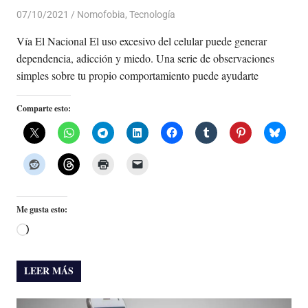
07/10/2021
De todo un Poco
Nomofobia
,
Tecnología
Vía El Nacional El uso excesivo del celular puede generar
dependencia, adicción y miedo. Una serie de observaciones
simples sobre tu propio comportamiento puede ayudarte
Comparte esto:
Me gusta esto:
Cargando...
LEER MÁS