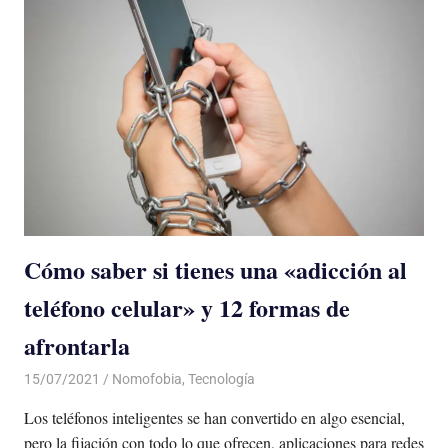
Cómo saber si tienes una «adicción al
teléfono celular» y 12 formas de
afrontarla
15/07/2021
De todo un Poco
Nomofobia
,
Tecnología
Los teléfonos inteligentes se han convertido en algo esencial,
pero la fijación con todo lo que ofrecen, aplicaciones para redes