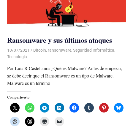
Ransomware y sus últimos ataques
10/07/2021
De todo un Poco
Bitcoin
,
ransomware
,
Seguridad Informática
,
Tecnología
Por Luis R Castellanos ¿Qué es Malware? Antes de empezar,
se debe decir que el Ransomware es un tipo de Malware.
Malware es un término
Comparte esto: