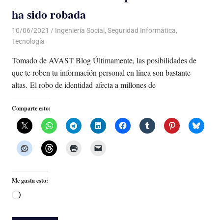
ha sido robada
10/06/2021
De todo un Poco
Ingeniería Social
,
Seguridad Informática
,
Tecnología
Tomado de AVAST Blog Últimamente, las posibilidades de
que te roben tu información personal en línea son bastante
altas. El robo de identidad afecta a millones de
Comparte esto:
Me gusta esto:
Cargando...