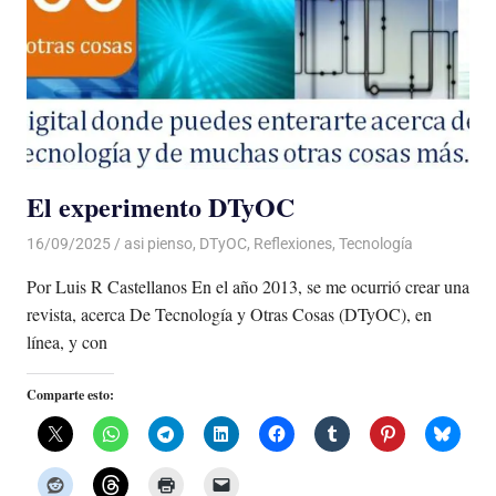
El experimento DTyOC
16/09/2025
De todo un Poco
asi pienso
,
DTyOC
,
Reflexiones
,
Tecnología
Por Luis R Castellanos En el año 2013, se me ocurrió crear una
revista, acerca De Tecnología y Otras Cosas (DTyOC), en
línea, y con
Comparte esto: