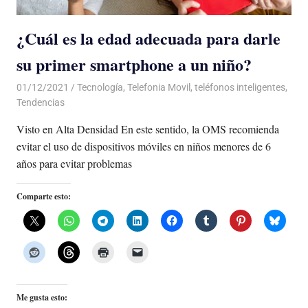
¿Cuál es la edad adecuada para darle
su primer smartphone a un niño?
01/12/2021
De todo un Poco
Tecnología
,
Telefonia Movil
,
teléfonos inteligentes
,
Tendencias
Visto en Alta Densidad En este sentido, la OMS recomienda
evitar el uso de dispositivos móviles en niños menores de 6
años para evitar problemas
Comparte esto:
Me gusta esto: