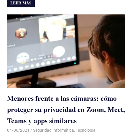
LEER MÁS
Menores frente a las cámaras: cómo
proteger su privacidad en Zoom, Meet,
Teams y apps similares
04/06/2021
De todo un Poco
Seguridad Informática
,
Tecnología