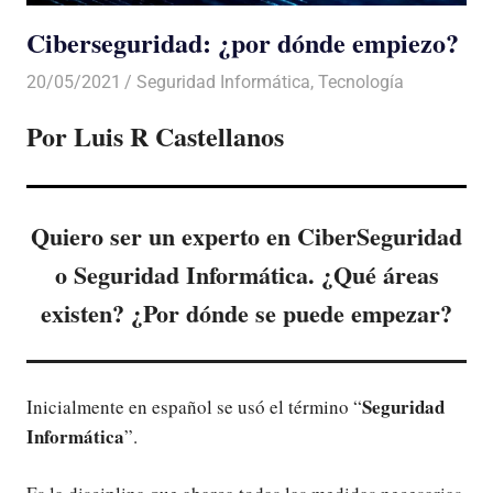
Ciberseguridad: ¿por dónde empiezo?
20/05/2021
De todo un Poco
Seguridad Informática
,
Tecnología
Por Luis R Castellanos
Quiero ser un experto en CiberSeguridad
o Seguridad Informática. ¿Qué áreas
existen? ¿Por dónde se puede empezar?
Seguridad
Inicialmente en español se usó el término “
Informática
”.