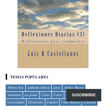
TEMAS POPULARES
Alberto Ray
ambiente laboral
amor
Andres Macias
Anonimas
asi pienso
Clases
Cortos
Cuentos de la India
SUSCRIBIRSE
Curiosidades
Efemérides
Español
Faber Bedoya
Felicidad