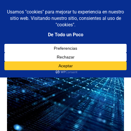
De todo un poco
MENÚ
Frases,
Gerencia,
Saltar
Humor,
al
Reflexiones,
contenido
Tecnología
y
Viajes