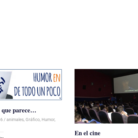
o que parece…
16
Luis Castellanos
animales
,
Gráfico
,
Humor
,
En el cine
to: