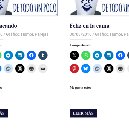
tacando
Feliz en la cama
16
Luis Castellanos
Gráfico
,
Humor
,
Parejas
30/08/2016
Luis Castellanos
Gráfico
,
Humor
,
Pa
to:
Comparte esto:
o:
Me gusta esto:
ÁS
LEER MÁS