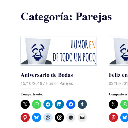
Categoría:
Parejas
Aniversario de Bodas
Feliz e
15/10/2018
De todo un Poco
Humor
,
Parejas
03/10/20
Comparte esto:
Comparte es