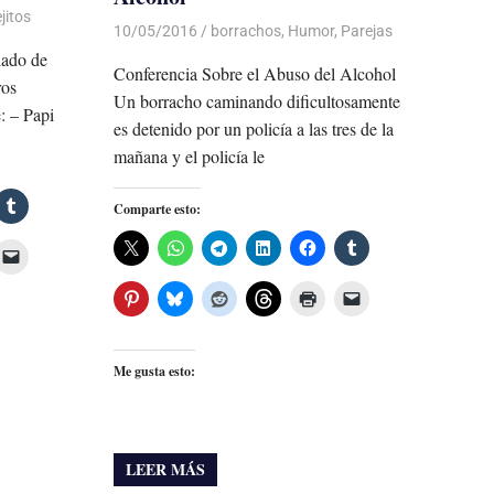
jitos
10/05/2016
Luis Castellanos
borrachos
,
Humor
,
Parejas
 lado de
Conferencia Sobre el Abuso del Alcohol
ros
Un borracho caminando dificultosamente
: – Papi
es detenido por un policía a las tres de la
mañana y el policía le
Comparte esto:
Me gusta esto:
LEER MÁS