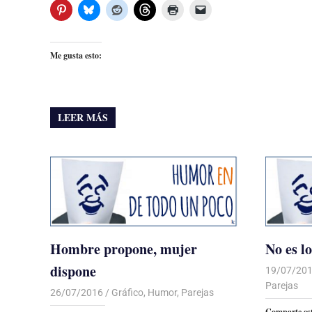
Me gusta esto:
LEER MÁS
Hombre propone, mujer
No es l
dispone
19/07/20
Parejas
26/07/2016
Luis Castellanos
Gráfico
,
Humor
,
Parejas
Comparte es