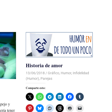
Historia de amor
13/06/2018
De todo un Poco
Gráfico
,
Humor
,
Infidelidad
(Humor)
,
Parejas
Comparte esto:
spejo y
ería tener