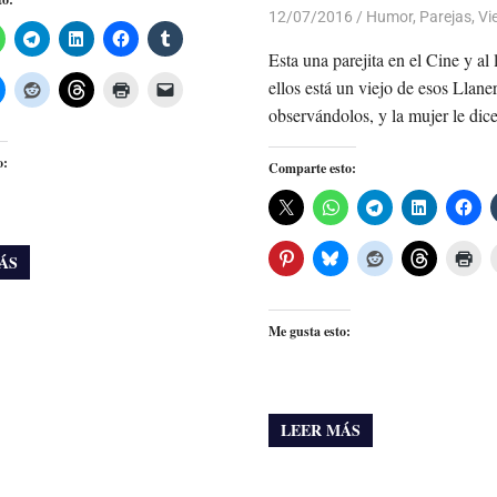
12/07/2016
Luis Castellanos
Humor
,
Parejas
,
Vie
Esta una parejita en el Cine y al
ellos está un viejo de esos Llane
observándolos, y la mujer le dice
o:
Comparte esto:
ÁS
Me gusta esto:
LEER MÁS