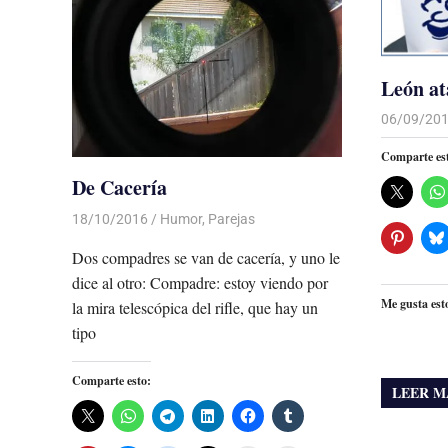
León a
06/09/20
Comparte es
De Cacería
18/10/2016
Luis Castellanos
Humor
,
Parejas
Dos compadres se van de cacería, y uno le
dice al otro: Compadre: estoy viendo por
Me gusta est
la mira telescópica del rifle, que hay un
tipo
Comparte esto:
LEER M