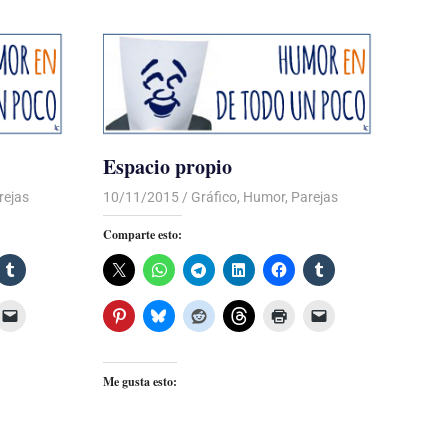
Espacio propio
rejas
10/11/2015
Luis Castellanos
Gráfico
,
Humor
,
Parejas
Comparte esto:
Me gusta esto: