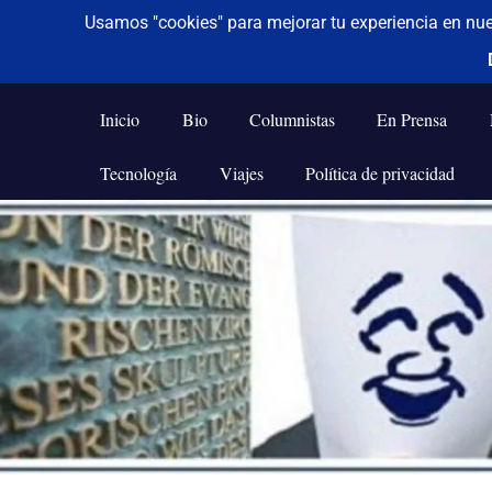
De todo un poco
Frases,
Gerencia,
Inicio
Bio
Columnistas
En Prensa
Humor,
Reflexiones,
Tecnología
Viajes
Política de privacidad
Tecnología
y
Saltar
Viajes
al
contenido