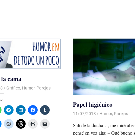
n la cama
18
De todo un Poco
Gráfico
,
Humor
,
Parejas
to:
Papel higiénico
11/07/2018
De todo un Poco
Humor
,
Parejas
Salí de la ducha…, me miré al e
pensé en voz alta: – Qué bueno s