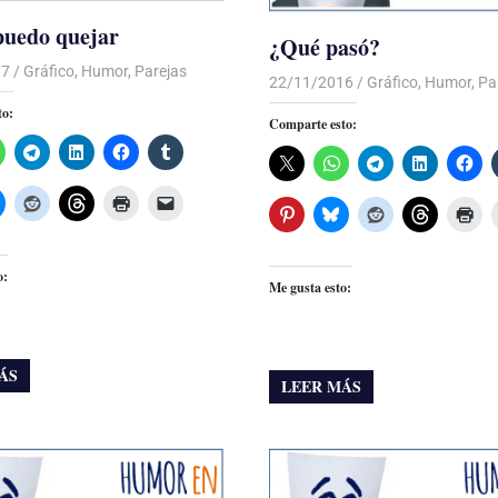
puedo quejar
¿Qué pasó?
17
Luis Castellanos
Gráfico
,
Humor
,
Parejas
22/11/2016
Luis Castellanos
Gráfico
,
Humor
,
Pa
to:
Comparte esto:
o:
Me gusta esto:
ÁS
LEER MÁS