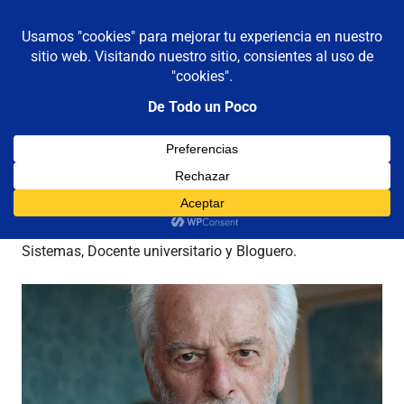
De todo un poco
MENÚ
Frases,
Gerencia,
Saltar
Humor,
al
Reflexiones,
contenido
Tecnología
y
Autor:
Luis Castellanos
Viajes
Experto en Tecnología y Seguridad. Ingeniero de
Sistemas, Docente universitario y Bloguero.