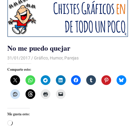
No me puedo quejar
31/01/2017
Luis Castellanos
Gráfico
,
Humor
,
Parejas
Comparte esto:
Me gusta esto:
Cargando...