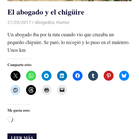
El abogado y el chigüire
21/03/2017
Luis Castellanos
abogados
,
Humor
Un abogado iba por la ruta cuando vio que cruzaba un
pequeño chiguire. Se paró, lo recogió y lo puso en el maletero.
Unos km
Comparte esto:
Me gusta esto:
Cargando...
LEER MÁS