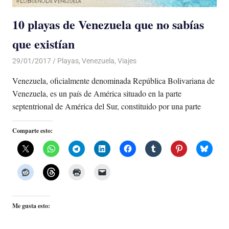
10 playas de Venezuela que no sabías
que existían
29/01/2017
Luis Castellanos
Playas
,
Venezuela
,
Viajes
Venezuela, oficialmente denominada República Bolivariana de
Venezuela, es un país de América situado en la parte
septentrional de América del Sur, constituido por una parte
Comparte esto:
Me gusta esto: