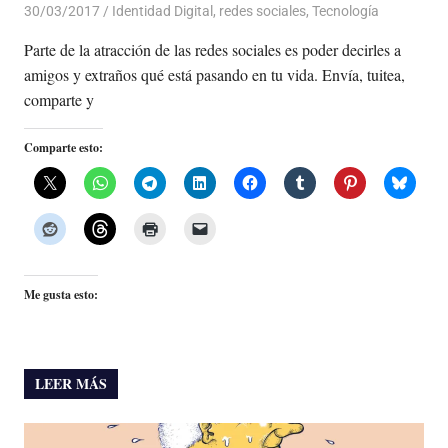
30/03/2017
Luis Castellanos
Identidad Digital
,
redes sociales
,
Tecnología
Parte de la atracción de las redes sociales es poder decirles a
amigos y extraños qué está pasando en tu vida. Envía, tuitea,
comparte y
Comparte esto:
Me gusta esto:
LEER MÁS