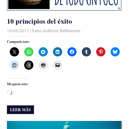
10 principios del éxito
13/03/2017
Luis Castellanos
Éxito
,
Gráficos
,
Reflexiones
Comparte esto:
Me gusta esto:
Cargando...
LEER MÁS