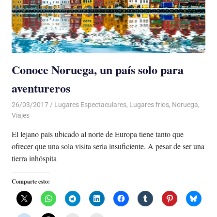
Conoce Noruega, un país solo para
aventureros
26/03/2017
Luis Castellanos
Lugares Espectaculares
,
Lugares frios
,
Noruega
,
Viajes
El lejano país ubicado al norte de Europa tiene tanto que
ofrecer que una sola visita seria insuficiente. A pesar de ser una
tierra inhóspita
Comparte esto: