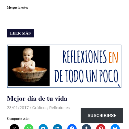
Me gusta esto:
LEER MÁS
Mejor día de tu vida
23/01/2017
Luis Castellanos
Gráficos
,
Reflexiones
SUSCRIBIRSE
Comparte esto: