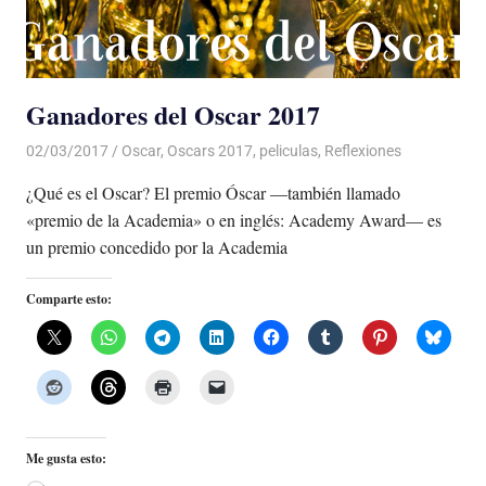
Ganadores del Oscar 2017
02/03/2017
Luis Castellanos
Oscar
,
Oscars 2017
,
peliculas
,
Reflexiones
¿Qué es el Oscar? El premio Óscar —también llamado
«premio de la Academia» o en inglés: Academy Award— es
un premio concedido por la Academia
Comparte esto:
Me gusta esto: