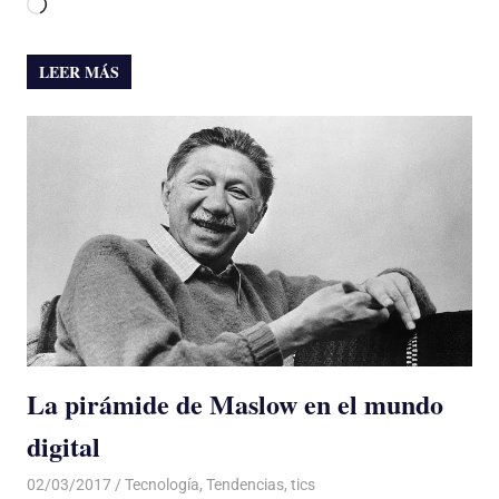
Cargando...
LEER MÁS
La pirámide de Maslow en el mundo
digital
02/03/2017
Luis Castellanos
Tecnología
,
Tendencias
,
tics