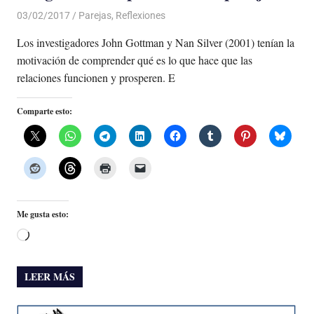
03/02/2017
Luis Castellanos
Parejas
,
Reflexiones
Los investigadores John Gottman y Nan Silver (2001) tenían la
motivación de comprender qué es lo que hace que las
relaciones funcionen y prosperen. E
Comparte esto:
Me gusta esto:
Cargando...
LEER MÁS