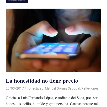
La honestidad no tiene precio
20/03/2017
Luis Castellanos
honestidad
,
Manuel Gómez Sabogal
,
Reflexiones
Gracias a Luis Fernando López, estudiante del Sena, por ser
honesto, sencillo, humilde y gran persona. Gracias porque mis