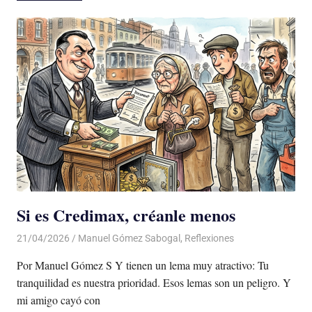
Si es Credimax, créanle menos
21/04/2026
De todo un Poco
Manuel Gómez Sabogal
,
Reflexiones
Por Manuel Gómez S Y tienen un lema muy atractivo: Tu
tranquilidad es nuestra prioridad. Esos lemas son un peligro. Y
mi amigo cayó con