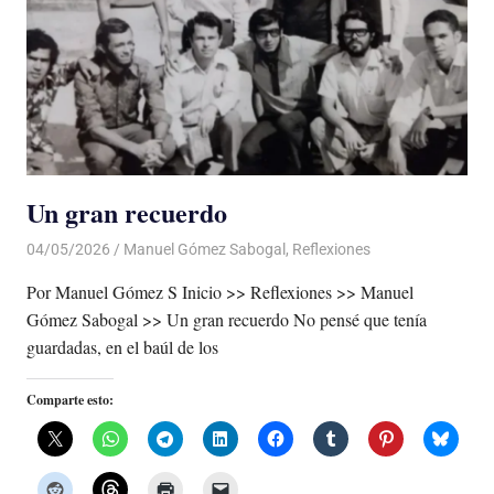
Un gran recuerdo
04/05/2026
De todo un Poco
Manuel Gómez Sabogal
,
Reflexiones
Por Manuel Gómez S Inicio >> Reflexiones >> Manuel
Gómez Sabogal >> Un gran recuerdo No pensé que tenía
guardadas, en el baúl de los
Comparte esto: