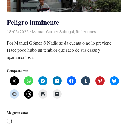
Peligro inminente
18/05/2026
De todo un Poco
Manuel Gómez Sabogal
,
Reflexiones
Por Manuel Gómez S Nadie se da cuenta o no lo previene.
Hace poco hubo un temblor que sacó de sus casas y
apartamentos a
Comparte esto:
Me gusta esto:
Cargando...