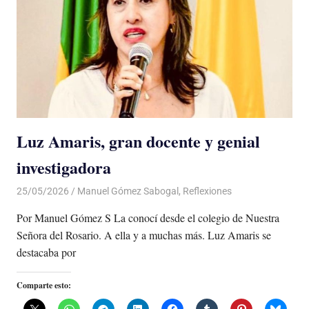
Luz Amaris, gran docente y genial
investigadora
25/05/2026
De todo un Poco
Manuel Gómez Sabogal
,
Reflexiones
Por Manuel Gómez S La conocí desde el colegio de Nuestra
Señora del Rosario. A ella y a muchas más. Luz Amaris se
destacaba por
Comparte esto: