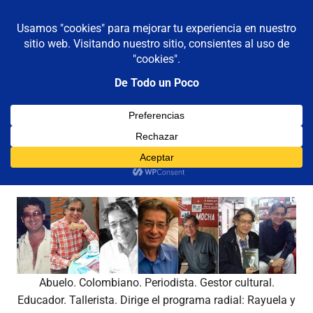
De todo un poco
MENÚ
Frases,
Gerencia,
Saltar
Humor,
al
Reflexiones,
contenido
Tecnología
y
Categoría:
Manuel Gómez Sabogal
Viajes
Abuelo. Colombiano. Periodista. Gestor cultural.
Educador. Tallerista. Dirige el programa radial: Rayuela y