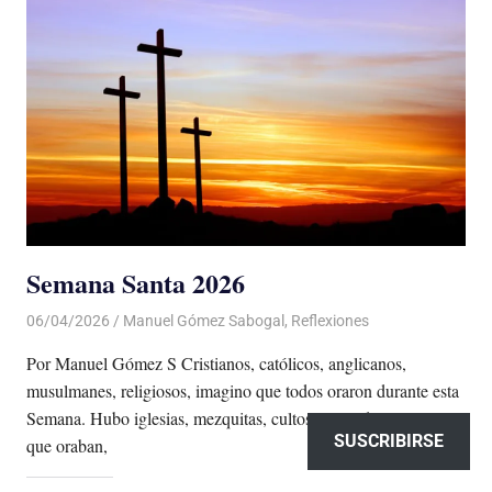
Semana Santa 2026
06/04/2026
De todo un Poco
Manuel Gómez Sabogal
,
Reflexiones
Por Manuel Gómez S Cristianos, católicos, anglicanos,
musulmanes, religiosos, imagino que todos oraron durante esta
Semana. Hubo iglesias, mezquitas, cultos llenos de personas
SUSCRIBIRSE
que oraban,