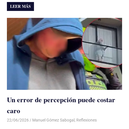
LEER MÁS
Un error de percepción puede costar
caro
22/06/2026
De todo un Poco
Manuel Gómez Sabogal
,
Reflexiones