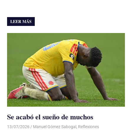
LEER MÁS
Se acabó el sueño de muchos
13/07/2026
De todo un Poco
Manuel Gómez Sabogal
,
Reflexiones