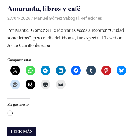
Amaranta, libros y café
27/04/2026
De todo un Poco
Manuel Gómez Sabogal
,
Reflexiones
Por Manuel Gómez S He ido varias veces a recorrer “Ciudad
sobre letras”, pero el día del idioma, fue especial. El escritor
Josué Carrillo deseaba
Comparte esto:
Me gusta esto:
Cargando...
LEER MÁS