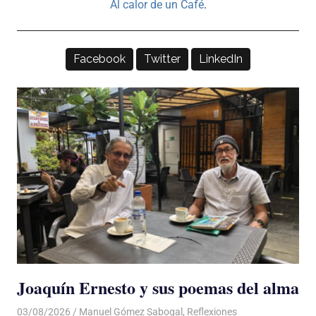
Al calor de un Café
.
Facebook
Twitter
LinkedIn
Joaquín Ernesto y sus poemas del alma
03/08/2026
De todo un Poco
Manuel Gómez Sabogal
,
Reflexiones