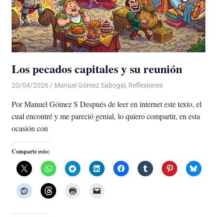
Los pecados capitales y su reunión
20/04/2026
De todo un Poco
Manuel Gómez Sabogal
,
Reflexiones
Por Manuel Gómez S Después de leer en internet este texto, el
cual encontré y me pareció genial, lo quiero compartir, en esta
ocasión con
Comparte esto: