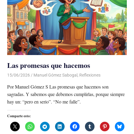
Las promesas que hacemos
15/06/2026
De todo un Poco
Manuel Gómez Sabogal
,
Reflexiones
Por Manuel Gómez S Las promesas que hacemos son
sagradas. Y sabemos que debemos cumplirlas, porque siempre
hay un: “pero en serio”. “No me falle”.
Comparte esto: