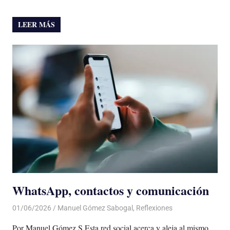
LEER MÁS
WhatsApp, contactos y comunicación
01/06/2026
De todo un Poco
Manuel Gómez Sabogal
,
Reflexiones
Por Manuel Gómez S Esta red social acerca y aleja al mismo