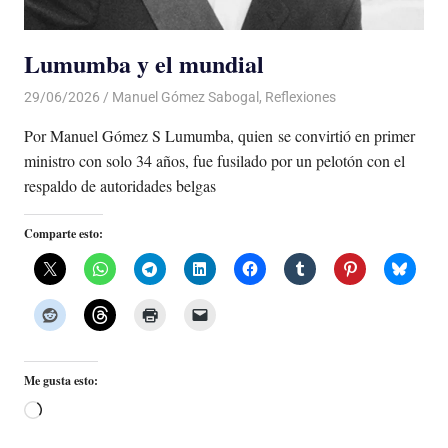
Lumumba y el mundial
29/06/2026
De todo un Poco
Manuel Gómez Sabogal
,
Reflexiones
Por Manuel Gómez S Lumumba, quien se convirtió en primer
ministro con solo 34 años, fue fusilado por un pelotón con el
respaldo de autoridades belgas
Comparte esto:
Me gusta esto:
Cargando...