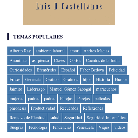
TEMAS POPULARES
Alberto Ray
ambiente laboral
amor
Andres Macias
Anonimas
asi pienso
Clases
Cortos
Cuentos de la India
Curiosidades
Efemérides
Español
Faber Bedoya
Felicidad
Frases
Gerencia
Gráfico
Gráficos
hijos
Historia
Humor
Jaimito
Liderazgo
Manuel Gómez Sabogal
maracuchos
mujeres
padres
padres
Parejas
Parejas
peliculas
phronesis
Productividad
Recuerdos
Reflexiones
Renuevo de Plenitud
salud
Seguridad
Seguridad Informática
Suegras
Tecnología
Tendencias
Venezuela
Viajes
videos