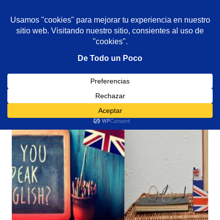
De todo un poco
MENÚ
Frases,
Gerencia,
Saltar
Humor,
al
Reflexiones,
contenido
Tecnología
y
Viajes