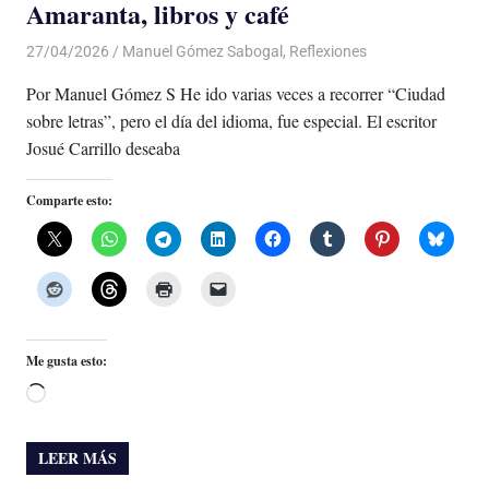
Amaranta, libros y café
27/04/2026
De todo un Poco
Manuel Gómez Sabogal
,
Reflexiones
Por Manuel Gómez S He ido varias veces a recorrer “Ciudad
sobre letras”, pero el día del idioma, fue especial. El escritor
Josué Carrillo deseaba
Comparte esto:
Me gusta esto:
Cargando...
LEER MÁS