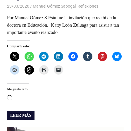
23/03/2026
De todo un Poco
Manuel Gómez Sabogal
,
Reflexiones
Por Manuel Gómez S Esta fue la invitación que recibí de la
doctora en Educación, Katty León Zuluaga para asistir a tan
importante evento realizado
Comparte esto:
Me gusta esto:
Cargando...
LEER MÁS