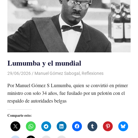
Lumumba y el mundial
29/06/2026
De todo un Poco
Manuel Gómez Sabogal
,
Reflexiones
Por Manuel Gómez S Lumumba, quien se convirtió en primer
ministro con solo 34 años, fue fusilado por un pelotón con el
respaldo de autoridades belgas
Comparte esto: