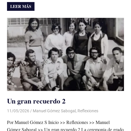
LEER MÁS
Un gran recuerdo 2
11/05/2026
De todo un Poco
Manuel Gómez Sabogal
,
Reflexiones
Por Manuel Gómez S Inicio >> Reflexiones >> Manuel
Gómez Sabogal >> Un gran recuerdo 2 La ceremonia de grado