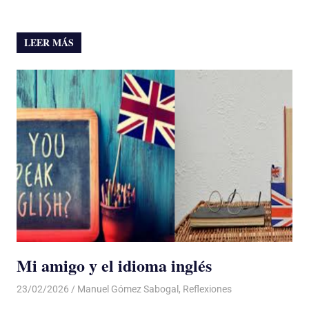
LEER MÁS
Mi amigo y el idioma inglés
23/02/2026
De todo un Poco
Manuel Gómez Sabogal
,
Reflexiones