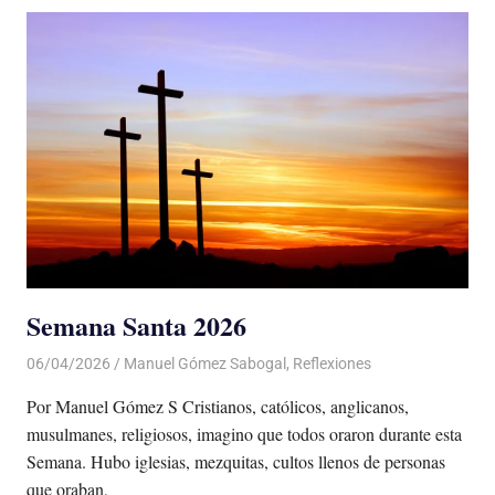
Semana Santa 2026
06/04/2026
De todo un Poco
Manuel Gómez Sabogal
,
Reflexiones
Por Manuel Gómez S Cristianos, católicos, anglicanos,
musulmanes, religiosos, imagino que todos oraron durante esta
Semana. Hubo iglesias, mezquitas, cultos llenos de personas
que oraban,