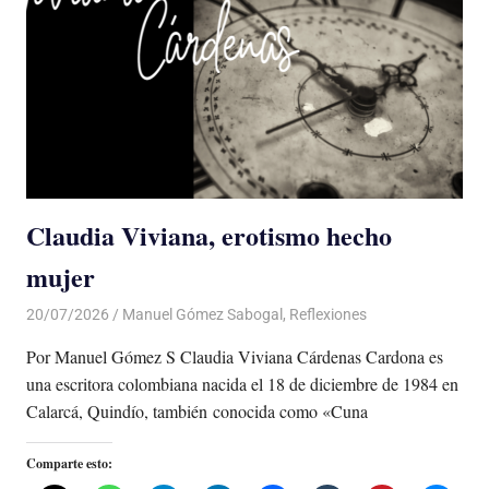
Claudia Viviana, erotismo hecho
mujer
20/07/2026
De todo un Poco
Manuel Gómez Sabogal
,
Reflexiones
Por Manuel Gómez S Claudia Viviana Cárdenas Cardona es
una escritora colombiana nacida el 18 de diciembre de 1984 en
Calarcá, Quindío, también conocida como «Cuna
Comparte esto: