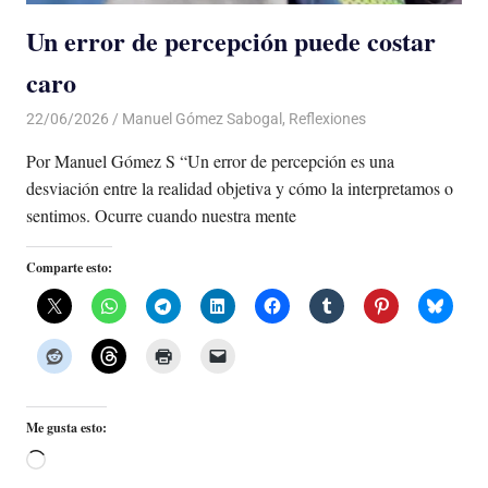
Un error de percepción puede costar
caro
22/06/2026
De todo un Poco
Manuel Gómez Sabogal
,
Reflexiones
Por Manuel Gómez S “Un error de percepción es una
desviación entre la realidad objetiva y cómo la interpretamos o
sentimos. Ocurre cuando nuestra mente
Comparte esto:
Me gusta esto:
Cargando...