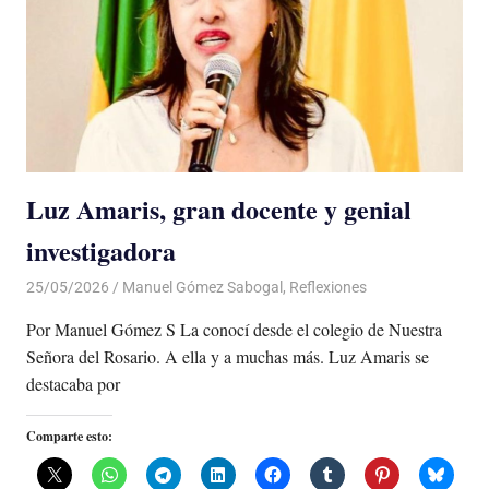
Luz Amaris, gran docente y genial
investigadora
25/05/2026
De todo un Poco
Manuel Gómez Sabogal
,
Reflexiones
Por Manuel Gómez S La conocí desde el colegio de Nuestra
Señora del Rosario. A ella y a muchas más. Luz Amaris se
destacaba por
Comparte esto: