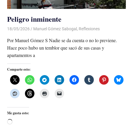
Peligro inminente
18/05/2026
De todo un Poco
Manuel Gómez Sabogal
,
Reflexiones
Por Manuel Gómez S Nadie se da cuenta o no lo previene.
Hace poco hubo un temblor que sacó de sus casas y
apartamentos a
Comparte esto:
Me gusta esto:
Cargando...