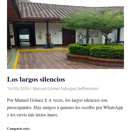
Los largos silencios
16/03/2026
De todo un Poco
Manuel Gómez Sabogal
,
Reflexiones
Por Manuel Gómez S A veces, los largos silencios son
preocupantes. Hay amigos a quienes les escribo por WhatsApp
y les envío mis textos lunes,
Comparte esto: