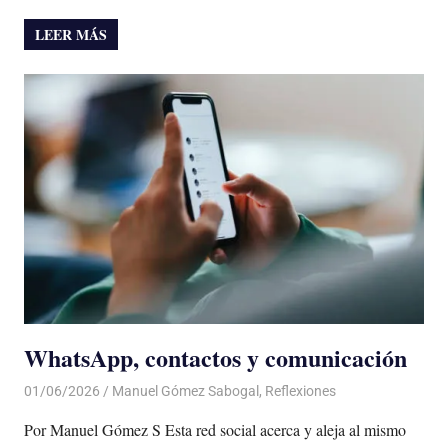
LEER MÁS
WhatsApp, contactos y comunicación
01/06/2026
De todo un Poco
Manuel Gómez Sabogal
,
Reflexiones
Por Manuel Gómez S Esta red social acerca y aleja al mismo