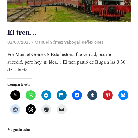
El tren…
02/03/2026
De todo un Poco
Manuel Gómez Sabogal
,
Reflexiones
Por Manuel Gómez S Esta historia fue verdad, ocurrió,
sucedió, pero hoy, ni idea… El tren partió de Buga a las 3.30
de la tarde.
Comparte esto:
Me gusta esto: