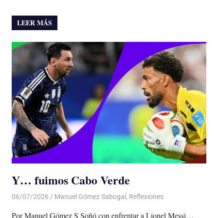
LEER MÁS
Y… fuimos Cabo Verde
06/07/2026
De todo un Poco
Manuel Gómez Sabogal
,
Reflexiones
Por Manuel Gómez S Soñó con enfrentar a Lionel Messi…