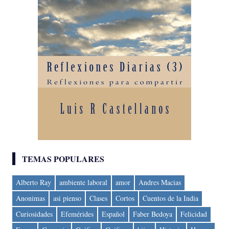
TEMAS POPULARES
Alberto Ray
ambiente laboral
amor
Andres Macias
Anonimas
asi pienso
Clases
Cortos
Cuentos de la India
Curiosidades
Efemérides
Español
Faber Bedoya
Felicidad