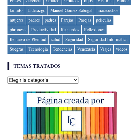
Frases
Gerencia
Gráfico
Gráficos
hijos
Historia
Humor
Jaimito
Liderazgo
Manuel Gómez Sabogal
maracuchos
mujeres
padres
padres
Parejas
Parejas
peliculas
phronesis
Productividad
Recuerdos
Reflexiones
Renuevo de Plenitud
salud
Seguridad
Seguridad Informática
Suegras
Tecnología
Tendencias
Venezuela
Viajes
videos
TEMAS TRATADOS
Temas
tratados