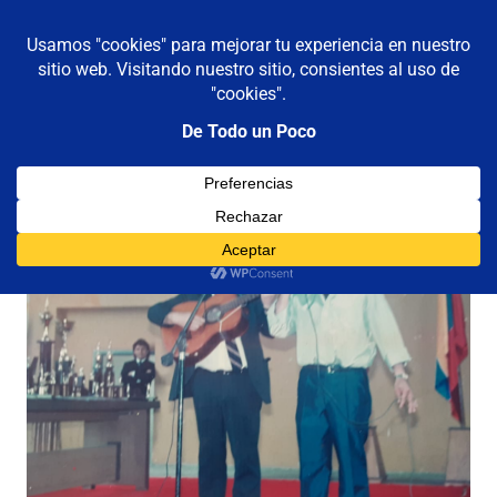
De todo un poco
MENÚ
Frases,
Gerencia,
Saltar
Humor,
al
Reflexiones,
contenido
Tecnología
y
Viajes