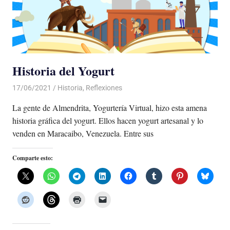
Historia del Yogurt
17/06/2021
De todo un Poco
Historia
,
Reflexiones
La gente de Almendrita, Yogurtería Virtual, hizo esta amena
historia gráfica del yogurt. Ellos hacen yogurt artesanal y lo
venden en Maracaibo, Venezuela. Entre sus
Comparte esto: