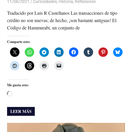
11/06/2021
De todo un Poco
Curiosidades
,
Historia
,
Reflexiones
Traducido por Luis R Castellanos Las transacciones de tipo
crédito no son nuevas; de hecho, ¡son bastante antiguas! El
Código de Hammurabi, un conjunto de
Comparte esto:
Me gusta esto:
Cargando...
LEER MÁS