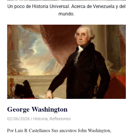
Un poco de Historia Universal. Acerca de Venezuela y del
mundo.
George Washington
02/06/2026
De todo un Poco
Historia
,
Reflexiones
Por Luis R Castellanos Sus ancestros John Washington,