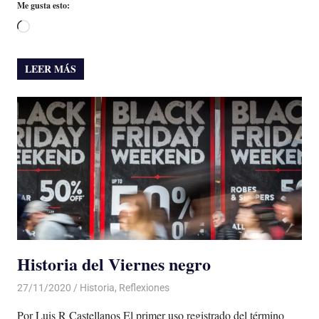
Me gusta esto:
Cargando...
LEER MÁS
Historia del Viernes negro
27/11/2020
De todo un Poco
Historia
,
Reflexiones
Por Luis R Castellanos El primer uso registrado del término