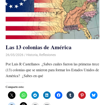
Las 13 colonias de América
26/05/2026
De todo un Poco
Historia
,
Reflexiones
Por Luis R Castellanos ¿Sabes cuáles fueron las primeras trece
(13) colonias que se unieron para formar los Estados Unidos de
América? ¿Sabes en qué
Comparte esto: