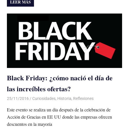
LEER MÁS
Black Friday: ¿cómo nació el día de
las increíbles ofertas?
25/11/2016
Luis Castellanos
Curiosidades
,
Historia
,
Reflexiones
Este evento se realiza un día después de la celebración de
Acción de Gracias en EE UU donde las empresas ofrecen
descuentos en la mayoría