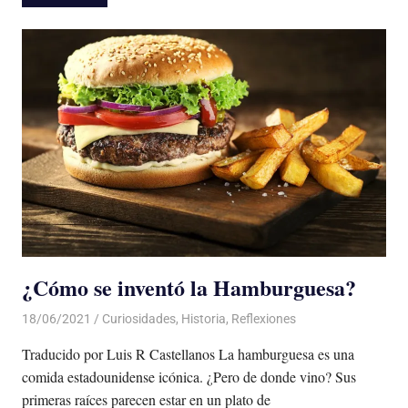
¿Cómo se inventó la Hamburguesa?
18/06/2021
De todo un Poco
Curiosidades
,
Historia
,
Reflexiones
Traducido por Luis R Castellanos La hamburguesa es una
comida estadounidense icónica. ¿Pero de donde vino? Sus
primeras raíces parecen estar en un plato de