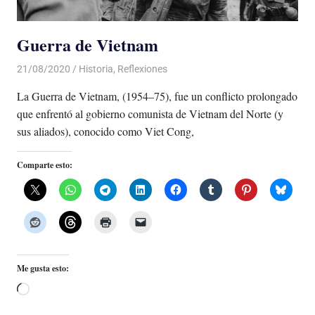
Guerra de Vietnam
21/08/2020
De todo un Poco
Historia
,
Reflexiones
La Guerra de Vietnam, (1954–75), fue un conflicto prolongado
que enfrentó al gobierno comunista de Vietnam del Norte (y
sus aliados), conocido como Viet Cong,
Comparte esto:
Me gusta esto:
Cargando...