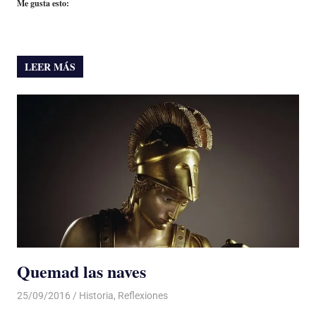
Me gusta esto:
LEER MÁS
Quemad las naves
25/09/2016
Luis Castellanos
Historia
,
Reflexiones