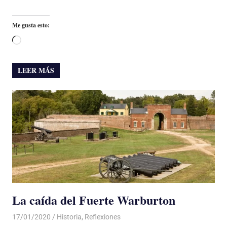
Me gusta esto:
Cargando...
LEER MÁS
La caída del Fuerte Warburton
17/01/2020
De todo un Poco
Historia
,
Reflexiones