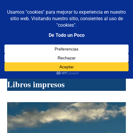
De todo un poco
MENÚ
Frases,
Gerencia,
Saltar
Humor,
al
Reflexiones,
contenido
Tecnología
y
Mis libros
Viajes
Libros impresos