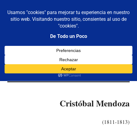
De todo un poco
MENÚ
Frases,
Gerencia,
Saltar
Humor,
al
Reflexiones,
contenido
Tecnología
y
Presidentes
Viajes
Cristóbal Mendoza
(1811-1813)