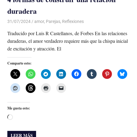
duradera
31/07/2024
De todo un Poco
amor
,
Parejas
,
Reflexiones
Traducido por Luis R Castellanos, de Forbes En las relaciones
duraderas, el amor verdadero requiere más que la chispa inicial
de excitación y atracción. El
Comparte esto:
Me gusta esto:
Cargando...
LEER MÁS