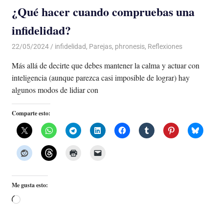
¿Qué hacer cuando compruebas una
infidelidad?
22/05/2024
De todo un Poco
infidelidad
,
Parejas
,
phronesis
,
Reflexiones
Más allá de decirte que debes mantener la calma y actuar con
inteligencia (aunque parezca casi imposible de lograr) hay
algunos modos de lidiar con
Comparte esto:
Me gusta esto:
Cargando...