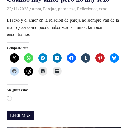
22/11/2023
De todo un Poco
amor
,
Parejas
,
phronesis
,
Reflexiones
,
sexo
El sexo y el amor en la relación de pareja no siempre van de la
mano y así como puede haber sexo sin amor, también
encontramos
Comparte esto:
Me gusta esto:
Cargando...
LEER MÁS