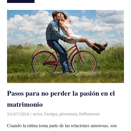
Pasos para no perder la pasión en el
matrimonio
24/07/2024
De todo un Poco
amor
,
Parejas
,
phronesis
,
Reflexiones
Cuando la rutina toma parte de las relaciones amorosas, son