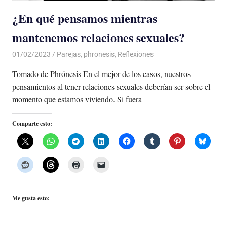
¿En qué pensamos mientras
mantenemos relaciones sexuales?
01/02/2023
De todo un Poco
Parejas
,
phronesis
,
Reflexiones
Tomado de Phrónesis En el mejor de los casos, nuestros
pensamientos al tener relaciones sexuales deberían ser sobre el
momento que estamos viviendo. Si fuera
Comparte esto:
Me gusta esto: