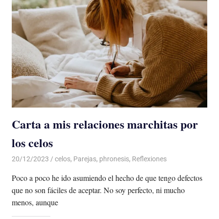
Carta a mis relaciones marchitas por
los celos
20/12/2023
De todo un Poco
celos
,
Parejas
,
phronesis
,
Reflexiones
Poco a poco he ido asumiendo el hecho de que tengo defectos
que no son fáciles de aceptar. No soy perfecto, ni mucho
menos, aunque