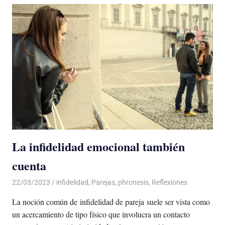
La infidelidad emocional también
cuenta
22/03/2023
De todo un Poco
infidelidad
,
Parejas
,
phronesis
,
Reflexiones
La noción común de infidelidad de pareja suele ser vista como
un acercamiento de tipo físico que involucra un contacto