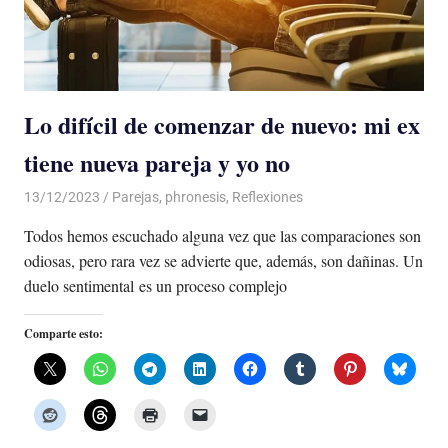
Lo difícil de comenzar de nuevo: mi ex
tiene nueva pareja y yo no
13/12/2023
De todo un Poco
Parejas
,
phronesis
,
Reflexiones
Todos hemos escuchado alguna vez que las comparaciones son
odiosas, pero rara vez se advierte que, además, son dañinas. Un
duelo sentimental es un proceso complejo
Comparte esto: