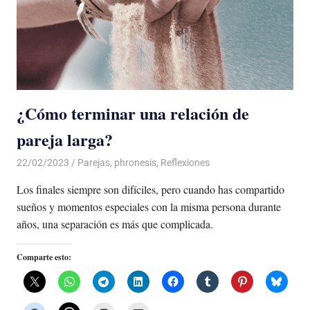
¿Cómo terminar una relación de
pareja larga?
22/02/2023
De todo un Poco
Parejas
,
phronesis
,
Reflexiones
Los finales siempre son difíciles, pero cuando has compartido
sueños y momentos especiales con la misma persona durante
años, una separación es más que complicada.
Comparte esto: