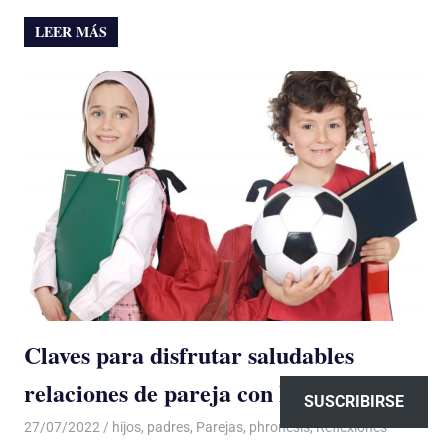
LEER MÁS
Claves para disfrutar saludables
relaciones de pareja con hijos ajenos
SUSCRIBIRSE
27/07/2022
De todo un Poco
hijos
,
padres
,
Parejas
,
phronesis
,
Reflexiones