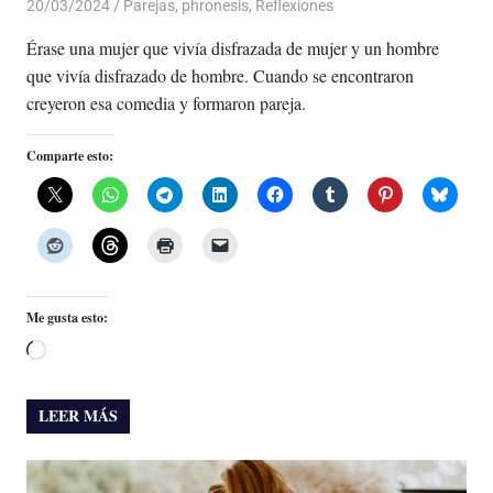
20/03/2024
De todo un Poco
Parejas
,
phronesis
,
Reflexiones
Érase una mujer que vivía disfrazada de mujer y un hombre
que vivía disfrazado de hombre. Cuando se encontraron
creyeron esa comedia y formaron pareja.
Comparte esto:
Me gusta esto:
Cargando...
LEER MÁS