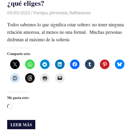
¿qué eliges?
03/05/2023
De todo un Poco
Parejas
,
phronesis
,
Reflexiones
Todos sabemos lo que significa estar soltero: no tener ninguna
relación amorosa, al menos no una formal. Muchas personas
disfrutan al máximo de la soltería
Comparte esto:
Me gusta esto:
Cargando...
LEER MÁS