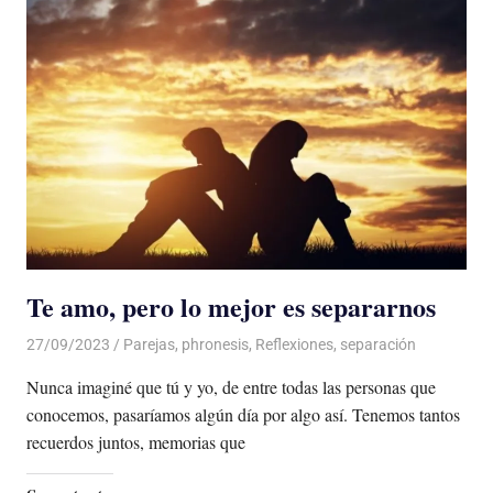
Te amo, pero lo mejor es separarnos
27/09/2023
De todo un Poco
Parejas
,
phronesis
,
Reflexiones
,
separación
Nunca imaginé que tú y yo, de entre todas las personas que
conocemos, pasaríamos algún día por algo así. Tenemos tantos
recuerdos juntos, memorias que