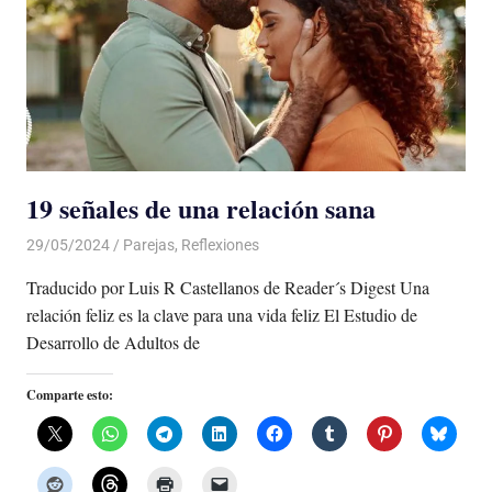
19 señales de una relación sana
29/05/2024
De todo un Poco
Parejas
,
Reflexiones
Traducido por Luis R Castellanos de Reader´s Digest Una
relación feliz es la clave para una vida feliz El Estudio de
Desarrollo de Adultos de
Comparte esto: