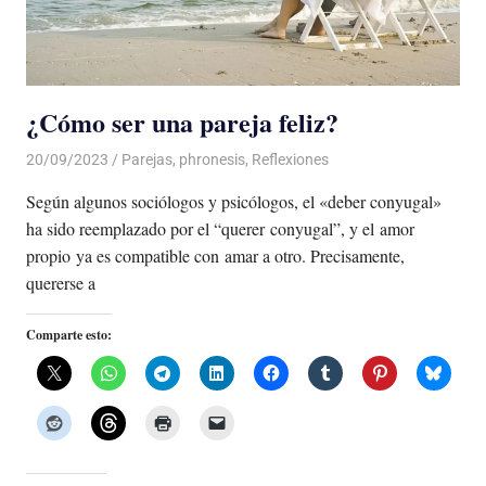
¿Cómo ser una pareja feliz?
20/09/2023
De todo un Poco
Parejas
,
phronesis
,
Reflexiones
Según algunos sociólogos y psicólogos, el «deber conyugal»
ha sido reemplazado por el “querer conyugal”, y el amor
propio ya es compatible con amar a otro. Precisamente,
quererse a
Comparte esto: