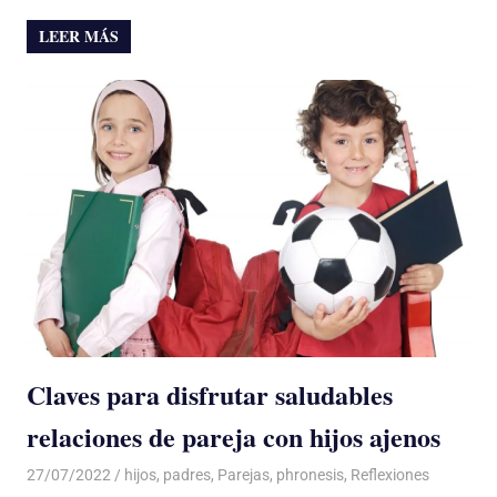
LEER MÁS
Claves para disfrutar saludables
relaciones de pareja con hijos ajenos
27/07/2022
De todo un Poco
hijos
,
padres
,
Parejas
,
phronesis
,
Reflexiones