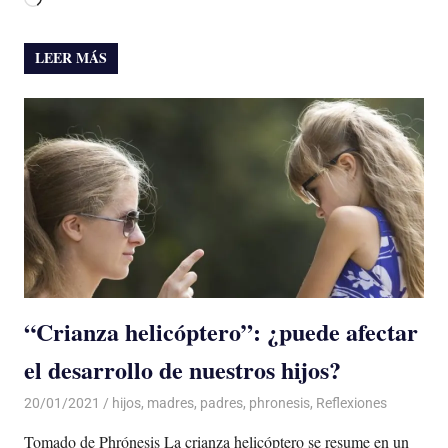
LEER MÁS
“Crianza helicóptero”: ¿puede afectar
el desarrollo de nuestros hijos?
20/01/2021
De todo un Poco
hijos
,
madres
,
padres
,
phronesis
,
Reflexiones
Tomado de Phrónesis La crianza helicóptero se resume en un