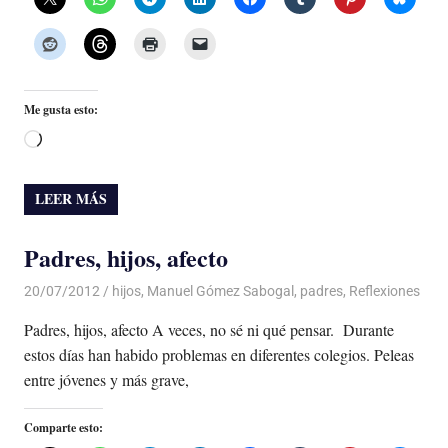
Me gusta esto:
Cargando...
LEER MÁS
Padres, hijos, afecto
20/07/2012
Luis Castellanos
hijos
,
Manuel Gómez Sabogal
,
padres
,
Reflexiones
Padres, hijos, afecto A veces, no sé ni qué pensar. Durante
estos días han habido problemas en diferentes colegios. Peleas
entre jóvenes y más grave,
Comparte esto: