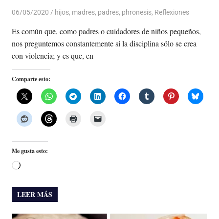
06/05/2020
De todo un Poco
hijos
,
madres
,
padres
,
phronesis
,
Reflexiones
Es común que, como padres o cuidadores de niños pequeños,
nos preguntemos constantemente si la disciplina sólo se crea
con violencia; y es que, en
Comparte esto:
Me gusta esto:
Cargando...
LEER MÁS