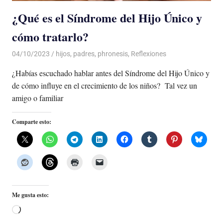
¿Qué es el Síndrome del Hijo Único y
cómo tratarlo?
04/10/2023
De todo un Poco
hijos
,
padres
,
phronesis
,
Reflexiones
¿Habías escuchado hablar antes del Síndrome del Hijo Único y
de cómo influye en el crecimiento de los niños? Tal vez un
amigo o familiar
Comparte esto:
Me gusta esto:
Cargando...