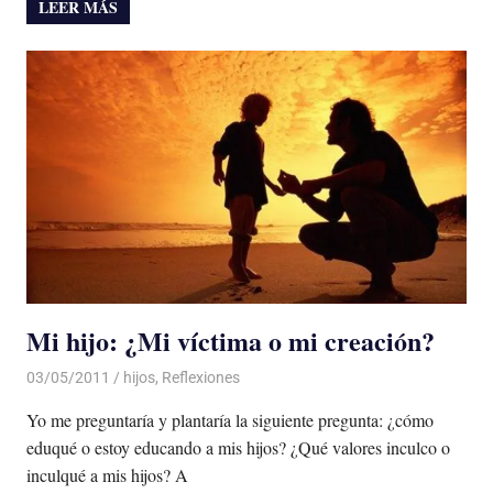
LEER MÁS
Mi hijo: ¿Mi víctima o mi creación?
03/05/2011
De todo un Poco
hijos
,
Reflexiones
Yo me preguntaría y plantaría la siguiente pregunta: ¿cómo
eduqué o estoy educando a mis hijos? ¿Qué valores inculco o
inculqué a mis hijos? A