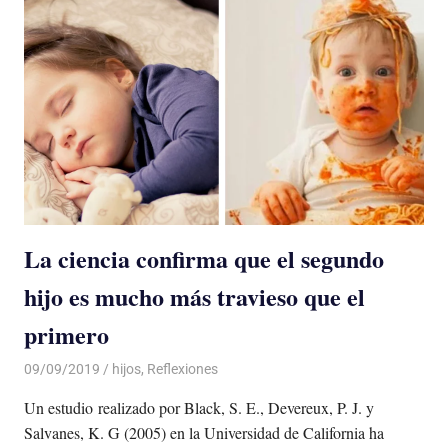
La ciencia confirma que el segundo
hijo es mucho más travieso que el
primero
09/09/2019
De todo un Poco
hijos
,
Reflexiones
Un estudio realizado por Black, S. E., Devereux, P. J. y
Salvanes, K. G (2005) en la Universidad de California ha