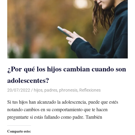
¿Por qué los hijos cambian cuando son
adolescentes?
20/07/2022
De todo un Poco
hijos
,
padres
,
phronesis
,
Reflexiones
Si tus hijos han alcanzado la adolescencia, puede que estés
notando cambios en su comportamiento que te hacen
preguntarte si estás fallando como padre. También
Comparte esto: