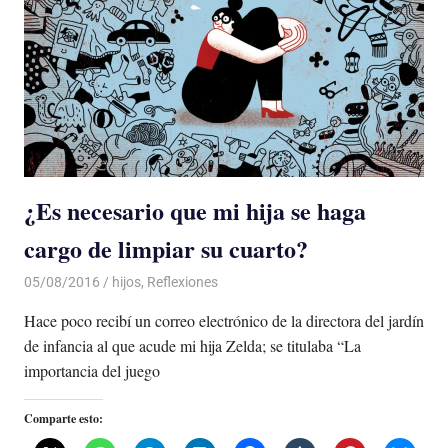
¿Es necesario que mi hija se haga
cargo de limpiar su cuarto?
05/08/2016
Luis Castellanos
hijos
,
Reflexiones
Hace poco recibí un correo electrónico de la directora del jardín
de infancia al que acude mi hija Zelda; se titulaba “La
importancia del juego
Comparte esto: