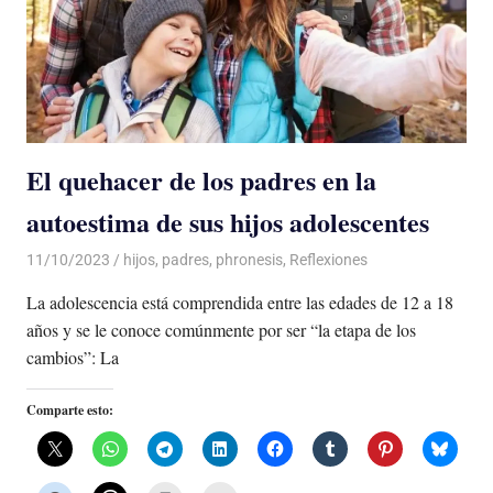
El quehacer de los padres en la
autoestima de sus hijos adolescentes
11/10/2023
De todo un Poco
hijos
,
padres
,
phronesis
,
Reflexiones
La adolescencia está comprendida entre las edades de 12 a 18
años y se le conoce comúnmente por ser “la etapa de los
cambios”: La
Comparte esto: