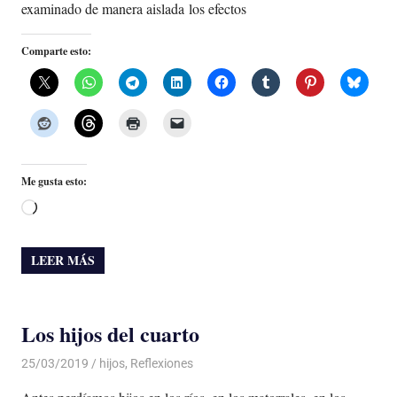
examinado de manera aislada los efectos
Comparte esto:
Me gusta esto:
Cargando...
LEER MÁS
Los hijos del cuarto
25/03/2019
De todo un Poco
hijos
,
Reflexiones