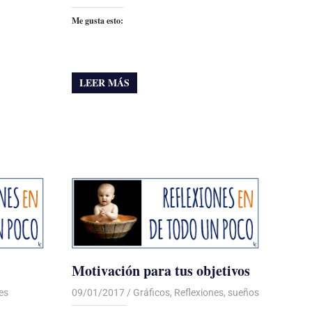
Me gusta esto:
LEER MÁS
Motivación para tus objetivos
es
09/01/2017
Luis Castellanos
Gráficos
,
Reflexiones
,
sueños