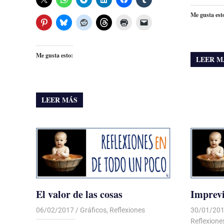
Me gusta est
Me gusta esto:
LEER M
LEER MÁS
El valor de las cosas
Imprevi
06/02/2017
Luis Castellanos
Gráficos
,
Reflexiones
30/01/20
Reflexione