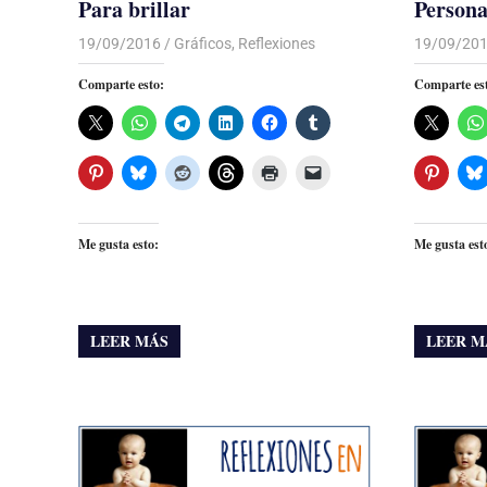
Para brillar
Persona
19/09/2016
Luis Castellanos
Gráficos
,
Reflexiones
19/09/20
Comparte esto:
Comparte es
Me gusta esto:
Me gusta est
LEER MÁS
LEER M