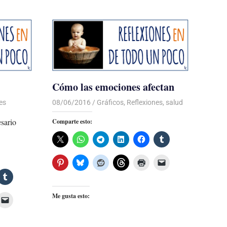
Cómo las emociones afectan
es
08/06/2016
Luis Castellanos
Gráficos
,
Reflexiones
,
salud
esario
Comparte esto:
Me gusta esto: