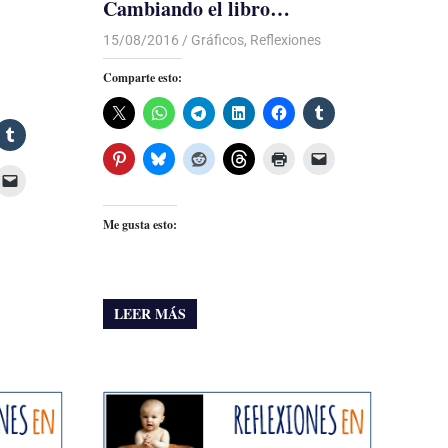
Cambiando el libro…
15/08/2016
Luis Castellanos
Gráficos
,
Reflexiones
Comparte esto:
Me gusta esto:
LEER MÁS