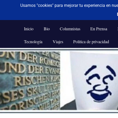
De todo un poco
Frases,
Gerencia,
Inicio
Bio
Columnistas
En Prensa
Humor,
Reflexiones,
Tecnología
Viajes
Política de privacidad
Tecnología
y
Saltar
Viajes
al
contenido