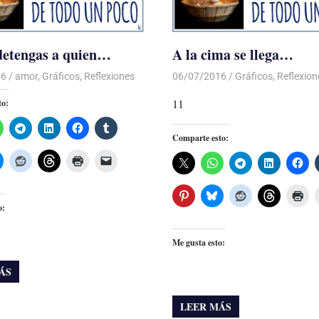
detengas a quien…
A la cima se llega…
16
Luis Castellanos
amor
,
Gráficos
,
Reflexiones
06/07/2016
Luis Castellanos
Gráficos
,
Reflexion
11
to:
Comparte esto:
o:
Me gusta esto:
ÁS
LEER MÁS