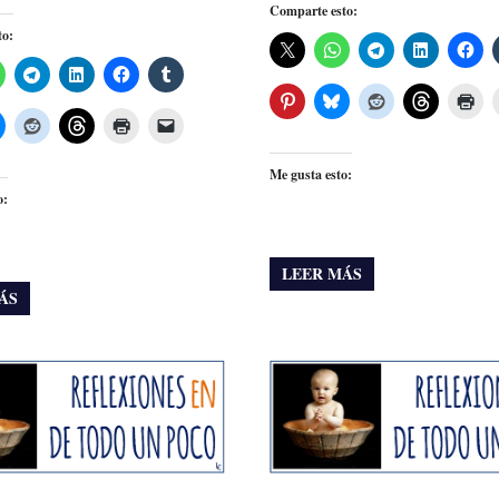
Comparte esto:
to:
Me gusta esto:
o:
LEER MÁS
ÁS