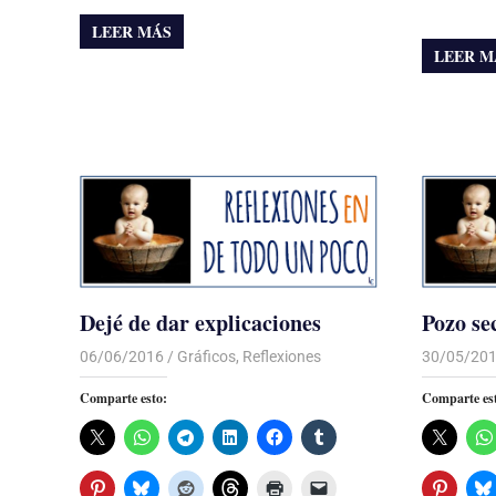
LEER MÁS
LEER M
Dejé de dar explicaciones
Pozo se
06/06/2016
Luis Castellanos
Gráficos
,
Reflexiones
30/05/20
Comparte esto:
Comparte es