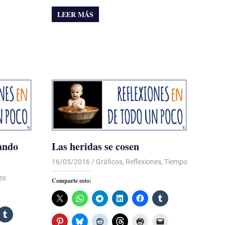
LEER MÁS
tando
Las heridas se cosen
16/05/2016
Luis Castellanos
Gráficos
,
Reflexiones
,
Tiempo
es
Comparte esto: