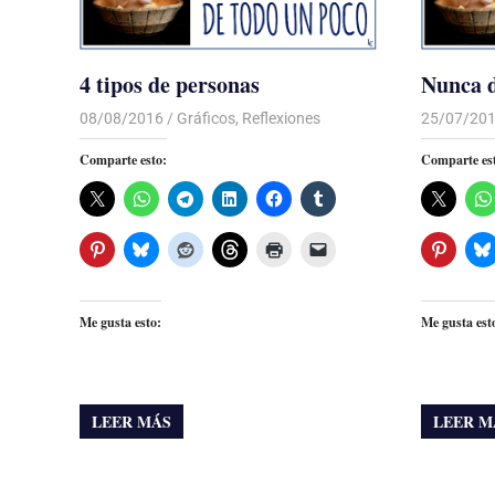
4 tipos de personas
Nunca 
08/08/2016
Luis Castellanos
Gráficos
,
Reflexiones
25/07/20
Comparte esto:
Comparte es
Me gusta esto:
Me gusta est
LEER MÁS
LEER M