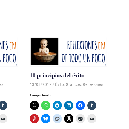
10 principios del éxito
es
13/03/2017
Luis Castellanos
Éxito
,
Gráficos
,
Reflexiones
Comparte esto: