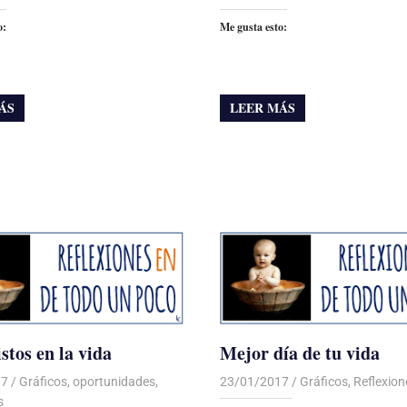
o:
Me gusta esto:
ÁS
LEER MÁS
stos en la vida
Mejor día de tu vida
17
Luis Castellanos
Gráficos
,
oportunidades
,
23/01/2017
Luis Castellanos
Gráficos
,
Reflexion
s