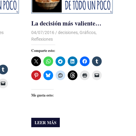
La decisión más valiente…
es
04/07/2016
Luis Castellanos
decisiones
,
Gráficos
,
Reflexiones
Comparte esto:
Me gusta esto:
LEER MÁS