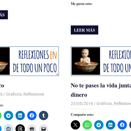
Me gusta esto:
ÁS
LEER MÁS
co
No te pases la vida jun
dinero
16
Luis Castellanos
Gráficos
,
Reflexiones
23/05/2016
Luis Castellanos
Gráficos
,
Reflexion
to:
Comparte esto: