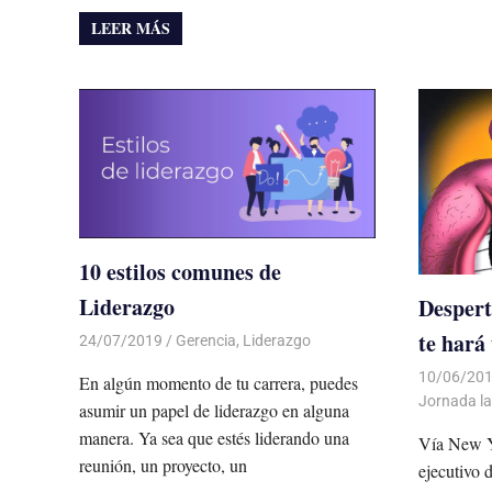
LEER MÁS
10 estilos comunes de
Liderazgo
Despert
te hará
24/07/2019
De todo un Poco
Gerencia
,
Liderazgo
10/06/20
En algún momento de tu carrera, puedes
Jornada la
asumir un papel de liderazgo en alguna
manera. Ya sea que estés liderando una
Vía New Y
reunión, un proyecto, un
ejecutivo 