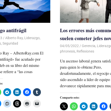
go antifrágil
Los errores más comun
suelen cometer jefes no
23
De todo un Poco
Alberto Ray
,
Liderazgo
,
s
,
Seguridad
04/05/2022
De todo un Poco
Gerencia
,
Liderazg
phronesis
,
Reflexiones
to Ray – AlbertoRay.com El
ntifrágil» fue acuñado por
Un ascenso laboral genera satisf
eb en su libro del mismo
para quien lo obtiene.Pero,
e refiere a “las cosas
desafortunadamente, el regocijo 
sido ascendido a líder de equipo
to:
desvanece rápidamente para mu
Comparte esto: