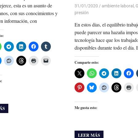
ejerce, esta es un asunto de
31/01/2020
De todo un Poco
ambiente laboral
,
G
nos, con sus conocimientos y
presión
en información, con
En estos días, el equilibrio traba
puede parecer una hazaña impos
to:
tecnología hace que los trabajad
disponibles durante todo el día.
Comparte esto:
o:
Me gusta esto:
ÁS
LEER MÁS