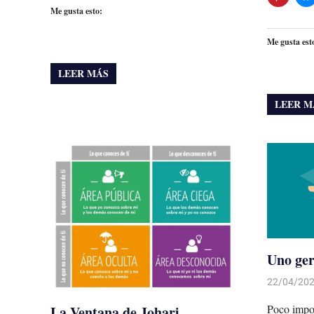
Me gusta esto:
Me gusta est
LEER MÁS
LEER M
Uno ger
22/04/20
Poco impo
La Ventana de Johari