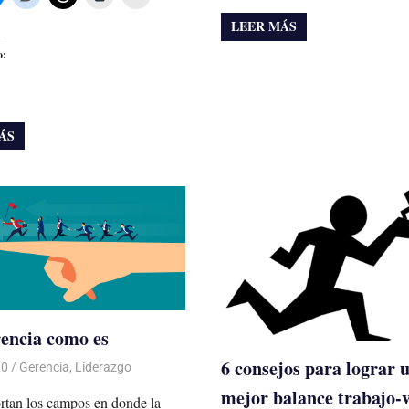
LEER MÁS
o:
ÁS
encia como es
6 consejos para lograr 
20
De todo un Poco
Gerencia
,
Liderazgo
mejor balance trabajo-
rtan los campos en donde la