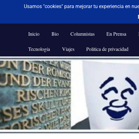
De todo un poco
Frases,
Gerencia,
Inicio
Bio
Columnistas
En Prensa
Humor,
Reflexiones,
Tecnología
Viajes
Política de privacidad
Tecnología
y
Saltar
Viajes
al
contenido