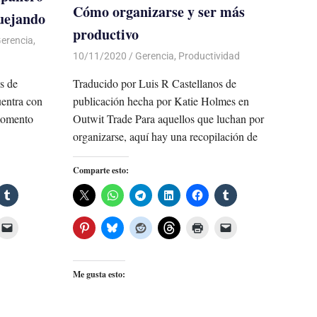
Cómo organizarse y ser más
quejando
productivo
erencia
,
10/11/2020
De todo un Poco
Gerencia
,
Productividad
Traducido por Luis R Castellanos de
s de
publicación hecha por Katie Holmes en
entra con
Outwit Trade Para aquellos que luchan por
momento
organizarse, aquí hay una recopilación de
Comparte esto:
Me gusta esto: