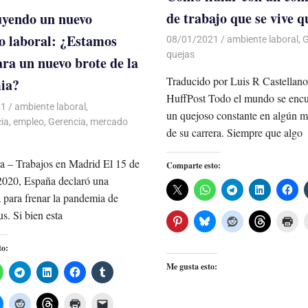
de trabajo que se vive 
yendo un nuevo
 laboral: ¿Estamos
08/01/2021
De todo un Poco
ambiente laboral
,
G
quejas
ara un nuevo brote de la
Traducido por Luis R Castellano
ia?
HuffPost Todo el mundo se encu
21
De todo un Poco
ambiente laboral
,
un quejoso constante en algún 
ia
,
empleo
,
Gerencia
,
mercado
de su carrera. Siempre que algo
a – Trabajos en Madrid El 15 de
Comparte esto:
2020, España declaró una
 para frenar la pandemia de
s. Si bien esta
to:
Me gusta esto: