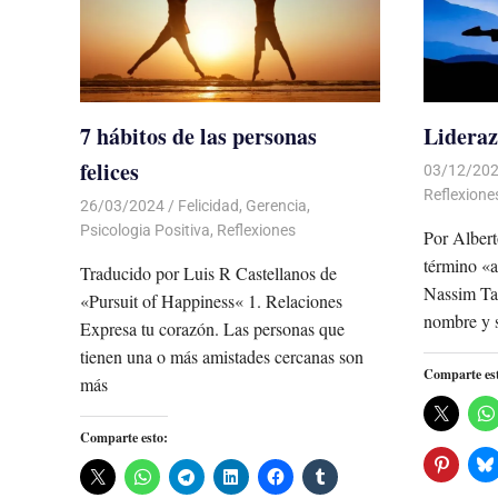
7 hábitos de las personas
Lideraz
felices
03/12/20
Reflexione
26/03/2024
De todo un Poco
Felicidad
,
Gerencia
,
Psicologia Positiva
,
Reflexiones
Por Alber
término «a
Traducido por Luis R Castellanos de
Nassim Tal
«Pursuit of Happiness« 1. Relaciones
nombre y s
Expresa tu corazón. Las personas que
tienen una o más amistades cercanas son
Comparte es
más
Comparte esto: