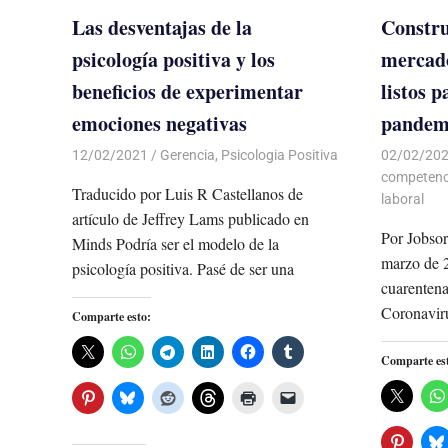
Las desventajas de la
Constru
psicología positiva y los
mercado
beneficios de experimentar
listos p
emociones negativas
pandem
12/02/2021
De todo un Poco
Gerencia
,
Psicologia Positiva
02/02/20
competenc
Traducido por Luis R Castellanos de
laboral
artículo de Jeffrey Lams publicado en
Por Jobsor
Minds Podría ser el modelo de la
marzo de 
psicología positiva. Pasé de ser una
cuarentena
Coronaviru
Comparte esto:
Comparte es