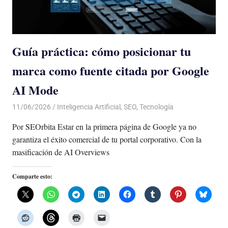
Guía práctica: cómo posicionar tu
marca como fuente citada por Google
AI Mode
11/06/2026
De todo un Poco
Inteligencia Artificial
,
SEO
,
Tecnología
Por SEOrbita Estar en la primera página de Google ya no
garantiza el éxito comercial de tu portal corporativo. Con la
masificación de AI Overviews
Comparte esto: