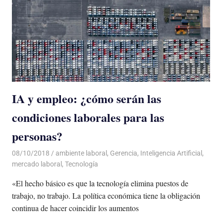
IA y empleo: ¿cómo serán las
condiciones laborales para las
personas?
08/10/2018
De todo un Poco
ambiente laboral
,
Gerencia
,
Inteligencia Artificial
,
mercado laboral
,
Tecnología
«El hecho básico es que la tecnología elimina puestos de
trabajo, no trabajo. La política económica tiene la obligación
continua de hacer coincidir los aumentos