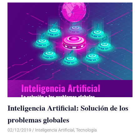
Inteligencia Artificial: Solución de los
problemas globales
02/12/2019
De todo un Poco
Inteligencia Artificial
,
Tecnología