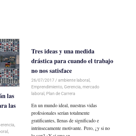
Tres ideas y una medida
drástica para cuando el trabajo
no nos satisface
26/07/2017
De todo un Poco
ambiente laboral
,
Emprendimiento
,
Gerencia
,
mercado
laboral
,
Plan de Carrera
án las
ara las
En un mundo ideal, nuestras vidas
profesionales serían totalmente
gratificantes, llenas de significado e
erencia
,
intrínsecamente motivante. Pero, ¿y si no
oral
,
lo son? ¿Y si uno se