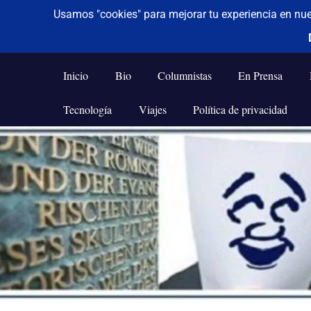
De todo un poco
Frases,
Gerencia,
Inicio
Bio
Columnistas
En Prensa
Humor,
Reflexiones,
Tecnología
Viajes
Política de privacidad
Tecnología
y
Saltar
Viajes
al
contenido