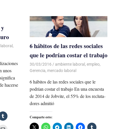
 y
turo
6 hábitos de las redes sociales
laboral
,
que le podrían costar el trabajo
alizaciones
30/03/2016
Luis Castellanos
ambiente laboral
,
empleo
,
án unos
Gerencia
,
mercado laboral
significa
6 hábitos de las redes sociales que le
de hacerse
podrían costar el trabajo En una en­cues­ta
de 2014 de Job­vi­te, el 55% de los re­clu­ta­
do­res ad­mi­tió
Comparte esto: