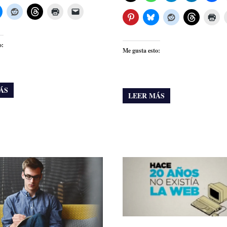
o:
Me gusta esto:
ÁS
LEER MÁS