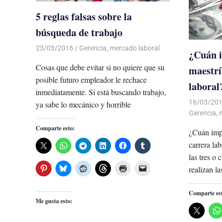
5 reglas falsas sobre la
búsqueda de trabajo
23/03/2016
Luis Castellanos
Gerencia
,
mercado laboral
¿Cuán i
Cosas que debe evitar si no quiere que su
maestrí
posible futuro empleador le rechace
laboral
inmediatamente. Si está buscando trabajo,
16/03/20
ya sabe lo mecánico y horrible
Gerencia
,
Comparte esto:
¿Cuán impo
carrera la
las tres o
realizan l
Comparte es
Me gusta esto: