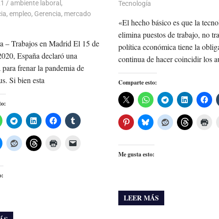
21
De todo un Poco
ambiente laboral
,
Tecnología
ia
,
empleo
,
Gerencia
,
mercado
«El hecho básico es que la tecno
elimina puestos de trabajo, no tr
a – Trabajos en Madrid El 15 de
política económica tiene la oblig
2020, España declaró una
continua de hacer coincidir los 
 para frenar la pandemia de
s. Si bien esta
Comparte esto:
to:
Me gusta esto:
o:
LEER MÁS