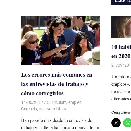
LEER M
10 habi
en 2020
21/09/20
Los errores más comunes en
Un informe
las entrevistas de trabajo y
empleos», 
de más de 
cómo corregirlos
diferentes 
14/06/2017
De todo un Poco
Curriculum
,
empleo
,
Gerencia
,
mercado laboral
Comparte es
Han pasado días desde tu entrevista de
trabajo y nadie te ha llamado o enviado un