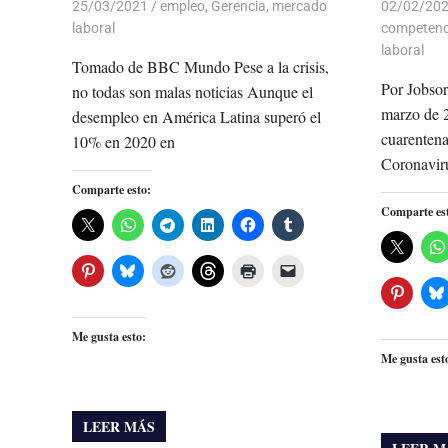
25/03/2021
De todo un Poco
empleo
,
Gerencia
,
mercado
02/02/20
laboral
competenc
laboral
Tomado de BBC Mundo Pese a la crisis,
Por Jobsor
no todas son malas noticias Aunque el
marzo de 
desempleo en América Latina superó el
cuarentena
10% en 2020 en
Coronaviru
Comparte esto:
Comparte es
Me gusta esto:
Me gusta est
LEER MÁS