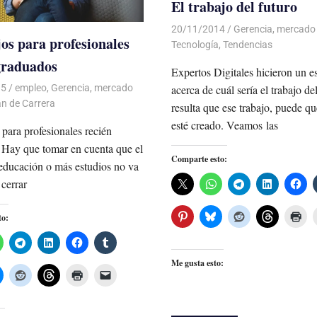
El trabajo del futuro
20/11/2014
Luis Castellanos
Gerencia
,
mercado 
jos para profesionales
Tecnología
,
Tendencias
graduados
Expertos Digitales hicieron un e
acerca de cuál sería el trabajo de
15
Luis Castellanos
empleo
,
Gerencia
,
mercado
an de Carrera
resulta que ese trabajo, puede q
esté creado. Veamos las
 para profesionales recién
 Hay que tomar en cuenta que el
Comparte esto:
educación o más estudios no va
 cerrar
to:
Me gusta esto: