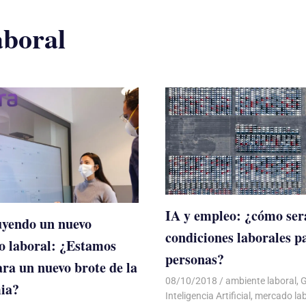
aboral
IA y empleo: ¿cómo ser
yendo un nuevo
condiciones laborales p
 laboral: ¿Estamos
personas?
ara un nuevo brote de la
08/10/2018
De todo un Poco
ambiente laboral
,
G
ia?
Inteligencia Artificial
,
mercado lab