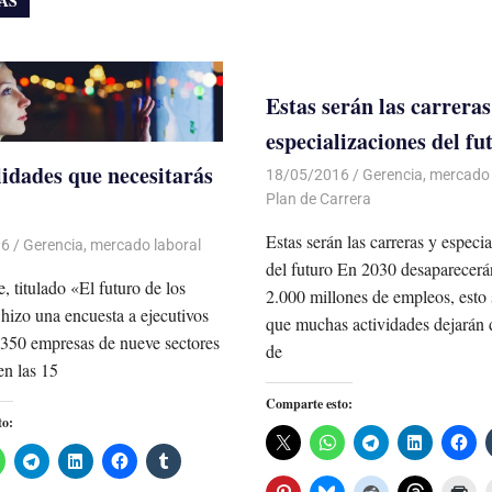
ÁS
Estas serán las carreras
especializaciones del fu
lidades que necesitarás
18/05/2016
Luis Castellanos
Gerencia
,
mercado 
Plan de Carrera
Estas serán las carreras y especi
16
Luis Castellanos
Gerencia
,
mercado laboral
del futuro En 2030 desaparecer
, titulado «El futuro de los
2.000 millones de empleos, esto 
hizo una encuesta a ejecutivos
que muchas actividades dejarán 
350 empresas de nueve sectores
de
en las 15
Comparte esto:
to: