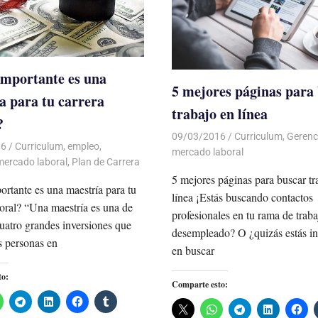
mportante es una
5 mejores páginas para
a para tu carrera
trabajo en línea
?
09/03/2016
Luis Castellanos
Curriculum
,
Gerenc
16
Luis Castellanos
Curriculum
,
empleo
,
mercado laboral
mercado laboral
,
Plan de Carrera
5 mejores páginas para buscar tr
rtante es una maestría para tu
línea ¡Estás buscando contactos
boral? “Una maestría es una de
profesionales en tu rama de trab
 cuatro grandes inversiones que
desempleado? O ¿quizás estás in
as personas en
en buscar
to:
Comparte esto: