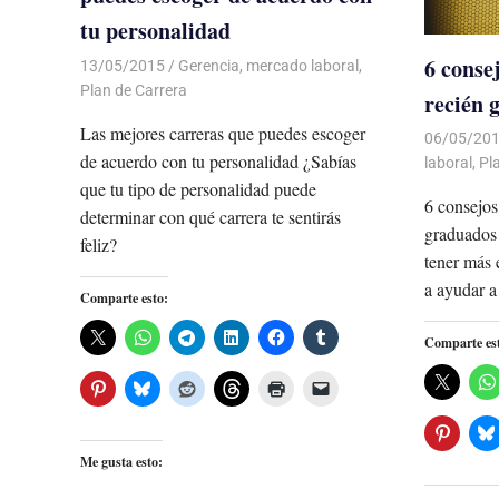
tu personalidad
6 conse
13/05/2015
Luis Castellanos
Gerencia
,
mercado laboral
,
Plan de Carrera
recién 
Las mejores carreras que puedes escoger
06/05/20
de acuerdo con tu personalidad ¿Sabías
laboral
,
Pl
que tu tipo de personalidad puede
6 consejos
determinar con qué carrera te sentirás
graduados
feliz?
tener más 
a ayudar a
Comparte esto:
Comparte es
Me gusta esto: