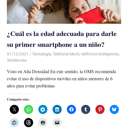
¿Cuál es la edad adecuada para darle
su primer smartphone a un niño?
01/12/2021
De todo un Poco
Tecnología
,
Telefonia Movil
,
teléfonos inteligentes
,
Tendencias
Visto en Alta Densidad En este sentido, la OMS recomienda
evitar el uso de dispositivos móviles en niños menores de 6
años para evitar problemas
Comparte esto: