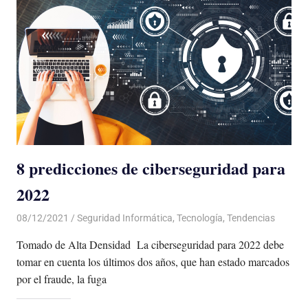
8 predicciones de ciberseguridad para
2022
08/12/2021
De todo un Poco
Seguridad Informática
,
Tecnología
,
Tendencias
Tomado de Alta Densidad La ciberseguridad para 2022 debe
tomar en cuenta los últimos dos años, que han estado marcados
por el fraude, la fuga