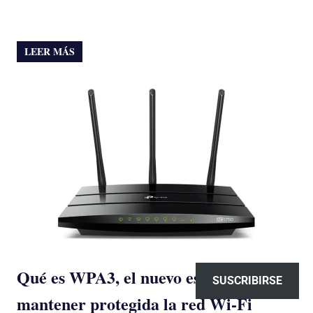
LEER MÁS
Qué es WPA3, el nuevo estándar para
SUSCRIBIRSE
mantener protegida la red Wi-Fi