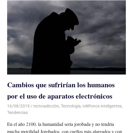
Cambios que sufrirían los humanos
por el uso de aparatos electrónicos
16/08/2019
De todo un Poco
tecnoadicción
,
Tecnología
,
teléfonos inteligentes
,
Tendencias
En el año 2100, la humanidad sería jorobada y no tendría
mucha movilidad Jorobados, con cuellos más alargados y con