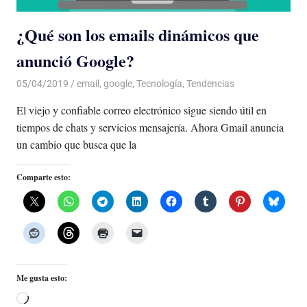
¿Qué son los emails dinámicos que
anunció Google?
05/04/2019
De todo un Poco
email
,
google
,
Tecnología
,
Tendencias
El viejo y confiable correo electrónico sigue siendo útil en
tiempos de chats y servicios mensajería. Ahora Gmail anuncia
un cambio que busca que la
Comparte esto:
Me gusta esto:
Cargando...