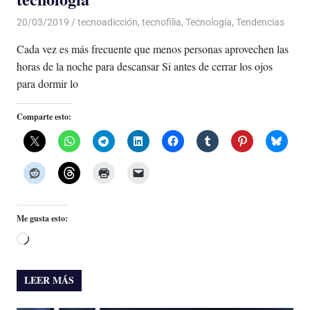
20/03/2019
De todo un Poco
tecnoadicción
,
tecnofilia
,
Tecnología
,
Tendencias
Cada vez es más frecuente que menos personas aprovechen las
horas de la noche para descansar Si antes de cerrar los ojos
para dormir lo
Comparte esto:
Me gusta esto:
Cargando...
LEER MÁS