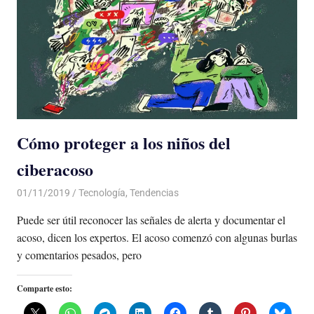
Cómo proteger a los niños del
ciberacoso
01/11/2019
De todo un Poco
Tecnología
,
Tendencias
Puede ser útil reconocer las señales de alerta y documentar el
acoso, dicen los expertos. El acoso comenzó con algunas burlas
y comentarios pesados, pero
Comparte esto: