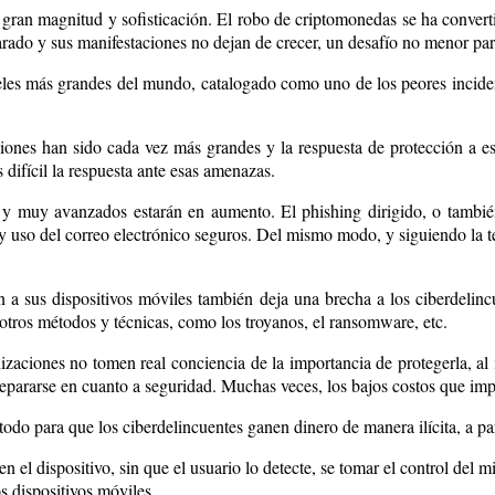
ran magnitud y sofisticación. El robo de criptomonedas se ha convertid
ado y sus manifestaciones no dejan de crecer, un desafío no menor para
teles más grandes del mundo, catalogado como uno de los peores inciden
ciones han sido cada vez más grandes y la respuesta de protección a e
difícil la respuesta ante esas amenazas.
y muy avanzados estarán en aumento. El phishing dirigido, o también
 uso del correo electrónico seguros. Del mismo modo, y siguiendo la t
n a sus dispositivos móviles también deja una brecha a los ciberdelinc
 otros métodos y técnicas, como los troyanos, el ransomware, etc.
aciones no tomen real conciencia de la importancia de protegerla, al i
repararse en cuanto a seguridad. Muchas veces, los bajos costos que imp
do para que los ciberdelincuentes ganen dinero de manera ilícita, a par
n el dispositivo, sin que el usuario lo detecte, se tomar el control del
os dispositivos móviles.