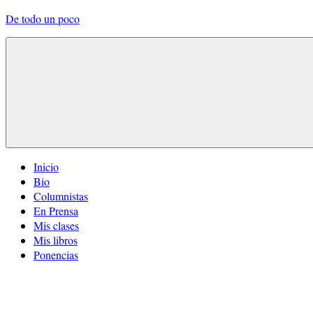
Saltar
De todo un poco
al
contenido
Frases,
Gerencia,
Humor,
Reflexiones,
Tecnología
y
Viajes
Menú
Inicio
Bio
Columnistas
En Prensa
Mis clases
Mis libros
Ponencias