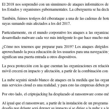
El 2018 nos sorprendió con un sinnúmero de ataques informáticos de g
los Estados y organismos gubernamentales. La ciberguerra se ha declar
También, fuimos testigos del ciberataque a una de las cadenas de ho
suyas sumando más afectados a los del 2017.
Particularmente, en el mundo corporativo los ataques a las organiza
desarrollado malware cada vez más inteligente lo que hace mucho más 
¿Cómo nos tenemos que preparar para 2019? Los ataques dirigidos 
aprovechando la poca educación de los usuarios para una navegación y
significan una puerta entrada a otros dispositivos.
La poca protección con la que cuentan las organizaciones en relació
móvil crecerá en impacto y afectación, a partir de la combinación con
La nube seguirá siendo blanco de ataques en la medida que las organiz
más servicios cloud es una realidad, y para esto las empresas deben p
Por otro lado, el criptojacking ha desplazado al ransomware como méto
Al igual que el ransomware, a partir de la instalación de un programa e
desafío por delante será detener su impacto si se dirige a la nube y a l