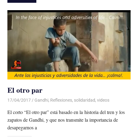
El otro par
17/04/2017
De todo un Poco
Gandhi
,
Reflexiones
,
solidaridad
,
videos
El corto “El otro par” está basado en la historia del tren y los
zapatos de Gandhi, y que nos transmite la importancia de
desapegarnos a