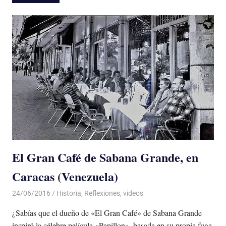
El Gran Café de Sabana Grande, en
Caracas (Venezuela)
24/06/2016
Luis Castellanos
Historia
,
Reflexiones
,
videos
¿Sabías que el dueño de «El Gran Café» de Sabana Grande
inspiró la célebre película «Papillon», basada en su propia fuga