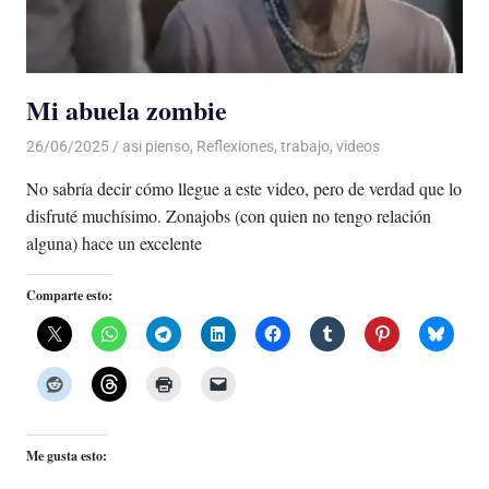
Mi abuela zombie
26/06/2025
De todo un Poco
asi pienso
,
Reflexiones
,
trabajo
,
videos
No sabría decir cómo llegue a este video, pero de verdad que lo
disfruté muchísimo. Zonajobs (con quien no tengo relación
alguna) hace un excelente
Comparte esto:
Me gusta esto: