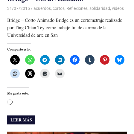
31/07/2015
Luis Castellanos
acuerdos
,
cortos
,
Reflexiones
,
solidaridad
,
videos
Bridge – Corto Animado Bridge es un cortometraje realizado
por Ting Chian Tey como trabajo fin de carrera de la
Universidad de arte en San
Comparte esto:
Me gusta esto:
Cargando...
LEER MÁS