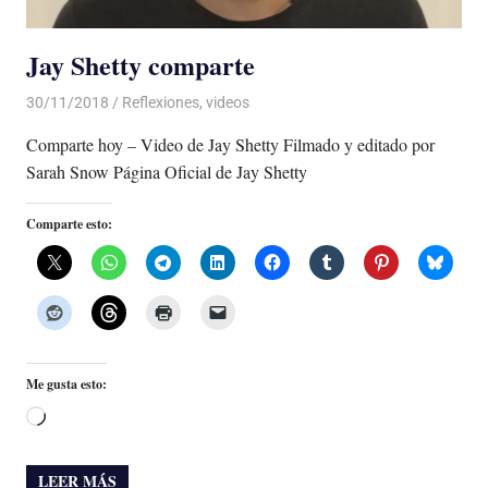
Jay Shetty comparte
30/11/2018
De todo un Poco
Reflexiones
,
videos
Comparte hoy – Video de Jay Shetty Filmado y editado por
Sarah Snow Página Oficial de Jay Shetty
Comparte esto:
Me gusta esto:
Cargando...
LEER MÁS