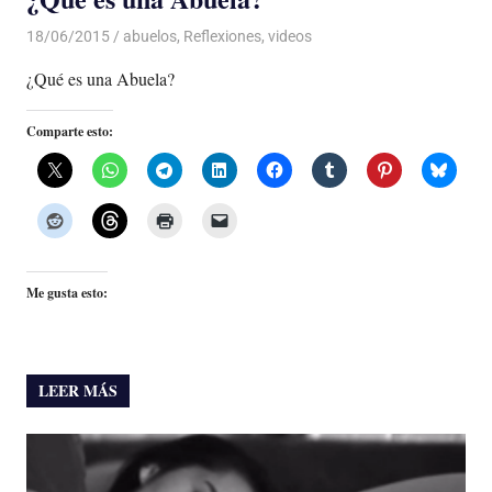
18/06/2015
Luis Castellanos
abuelos
,
Reflexiones
,
videos
¿Qué es una Abuela?
Comparte esto:
Me gusta esto:
LEER MÁS