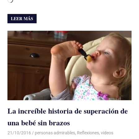
Cargando...
LEER MÁS
La increíble historia de superación de
una bebé sin brazos
21/10/2016
Luis Castellanos
personas admirables
,
Reflexiones
,
videos