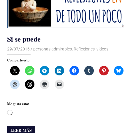
Si se puede
29/07/2016
Luis Castellanos
personas admirables
,
Reflexiones
,
videos
Comparte esto:
Me gusta esto:
Cargando...
LEER MÁS