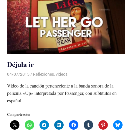
Déjala ir
04/07/2015
Luis Castellanos
Reflexiones
,
videos
Video de la canción perteneciente a la banda sonora de la
película «Up» interpretada por Passenger, con subtítulos en
español.
Comparte esto: