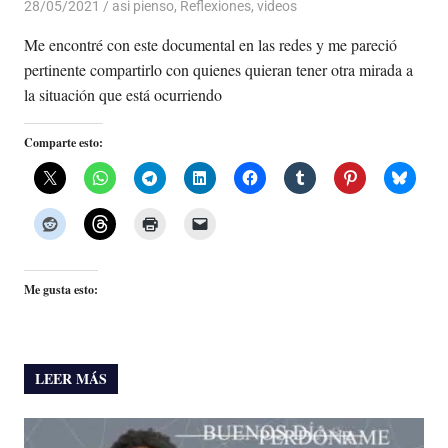
28/05/2021
De todo un Poco
asi pienso
,
Reflexiones
,
videos
Me encontré con este documental en las redes y me pareció
pertinente compartirlo con quienes quieran tener otra mirada a
la situación que está ocurriendo
Comparte esto:
Me gusta esto:
LEER MÁS