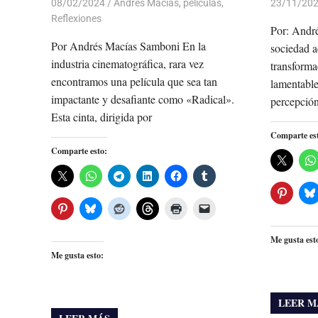
08/02/2024
De todo un Poco
Andres Macias
,
peliculas
,
23/11/20
Reflexiones
Por: Andr
Por Andrés Macías Samboni En la
sociedad a
industria cinematográfica, rara vez
transforma
encontramos una película que sea tan
lamentable
impactante y desafiante como «Radical».
percepción
Esta cinta, dirigida por
Comparte es
Comparte esto:
Me gusta est
Me gusta esto:
LEER M