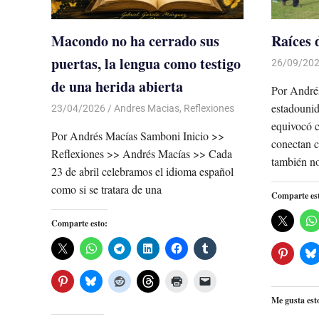
Macondo no ha cerrado sus
Raíces 
puertas, la lengua como testigo
26/09/20
de una herida abierta
Por André
estadounid
23/04/2026
De todo un Poco
Andres Macias
,
Reflexiones
equivocó c
Por Andrés Macías Samboni Inicio >>
conectan c
Reflexiones >> Andrés Macías >> Cada
también n
23 de abril celebramos el idioma español
como si se tratara de una
Comparte es
Comparte esto:
Me gusta est