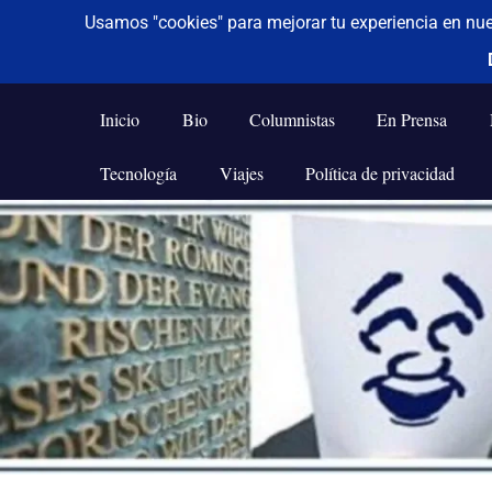
De todo un poco
Frases,
Gerencia,
Inicio
Bio
Columnistas
En Prensa
Humor,
Reflexiones,
Tecnología
Viajes
Política de privacidad
Tecnología
y
Saltar
Viajes
al
contenido