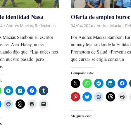
de identidad Nasa
Oferta de empleo buroc
24
De todo un Poco
Andres Macias
,
Reflexiones
04/04/2024
De todo un Poco
Andres Macias
,
Ref
s Macías Samboni El escritor
Por Andrés Macías Samboni En 
ense, Alex Haley, no se
no muy lejano, donde la Entidad
uando dijo que, “Las raíces nos
Promotora de Salud «Prevenir e
on nuestro pasado, pero
que curar» se erigía como un
os
Comparte esto:
to:
Me gusta esto:
o: