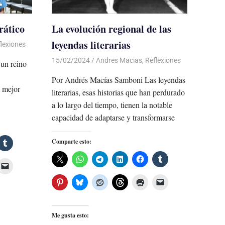
rático
La evolución regional de las
leyendas literarias
lexiones
15/02/2024
De todo un Poco
Andres Macias
,
Reflexiones
un reino
Por Andrés Macías Samboni Las leyendas
s mejor
literarias, esas historias que han perdurado
a lo largo del tiempo, tienen la notable
capacidad de adaptarse y transformarse
Comparte esto:
Me gusta esto: