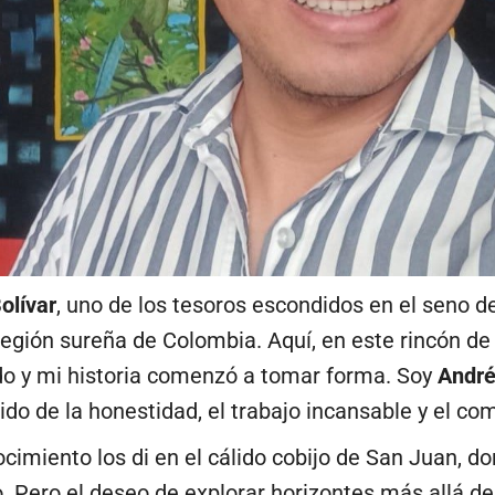
olívar
, uno de los tesoros escondidos en el seno de
 región sureña de Colombia. Aquí, en este rincón de 
ado y mi historia comenzó a tomar forma. Soy
André
do de la honestidad, el trabajo incansable y el co
imiento los di en el cálido cobijo de San Juan, dond
. Pero el deseo de explorar horizontes más allá d