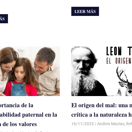
LEER MÁS
ÁS
rtancia de la
El origen del mal: una
abilidad paternal en la
crítica a la naturaleza
 de los valores
16/11/2023
De todo un Poco
Andres Macias
,
Ref