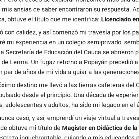
 mis ansias de saber encontraron su respuesta. Aqu
a, obtuve el título que me identifica:
Licenciado en
on calidez, y así comenzó mi travesía por los pas
bré mi experiencia en un colegio semiprivado, sem
la Secretaría de Educación del Cauca se abrieron p
 de Lerma. Un fugaz retorno a Popayán precedió a 
n par de años de mi vida a guiar a las generacione
róximo destino me llevó a las tierras cafeteras del
ulsado desde el principio. Una década de experie
, adolescentes y adultos, ha sido mi legado en el 
nca cesó, y así, emprendí un viaje virtual a travé
nde obtuve mi título de
Magíster en Didáctica de la
streza inquebrantable, guiando a mis educandos en 