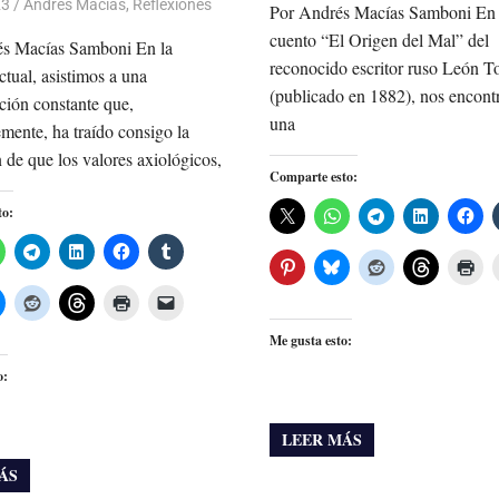
23
De todo un Poco
Andres Macias
,
Reflexiones
Por Andrés Macías Samboni En e
cuento “El Origen del Mal” del
és Macías Samboni En la
reconocido escritor ruso León To
ctual, asistimos a una
(publicado en 1882), nos encon
ción constante que,
una
mente, ha traído consigo la
 de que los valores axiológicos,
Comparte esto:
to:
Me gusta esto:
o:
LEER MÁS
ÁS