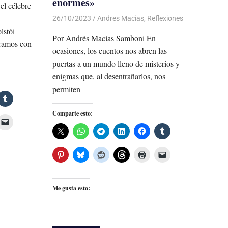
enormes»
l célebre
26/10/2023
De todo un Poco
Andres Macias
,
Reflexiones
lstói
Por Andrés Macías Samboni En
tramos con
ocasiones, los cuentos nos abren las
puertas a un mundo lleno de misterios y
enigmas que, al desentrañarlos, nos
permiten
Comparte esto:
Me gusta esto: