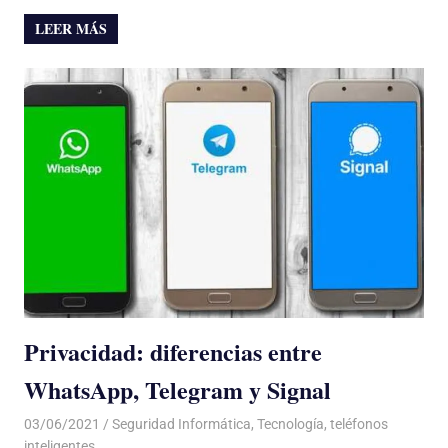
LEER MÁS
Privacidad: diferencias entre
WhatsApp, Telegram y Signal
03/06/2021
De todo un Poco
Seguridad Informática
,
Tecnología
,
teléfonos
inteligentes