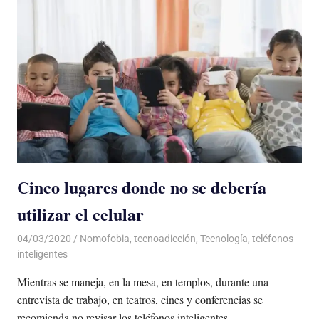
Cinco lugares donde no se debería
utilizar el celular
04/03/2020
De todo un Poco
Nomofobia
,
tecnoadicción
,
Tecnología
,
teléfonos
inteligentes
Mientras se maneja, en la mesa, en templos, durante una
entrevista de trabajo, en teatros, cines y conferencias se
recomienda no revisar los teléfonos inteligentes