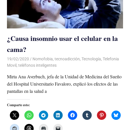
¿Causa insomnio usar el celular en la
cama?
19/02/2020
De todo un Poco
Nomofobia
,
tecnoadicción
,
Tecnología
,
Telefonia
Movil
,
teléfonos inteligentes
Mirta Ana Averbuch, jefa de la Unidad de Medicina del Sueño
del Hospital Universitario Favaloro, explicó los efectos de las
pantallas en la salud a
Comparte esto: