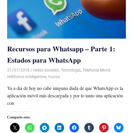
Recursos para Whatsapp – Parte 1:
Estados para WhatsApp
21/07/2016
Luis Castellanos
redes sociales
,
Tecnología
,
Telefonia Movil
,
teléfonos inteligentes
,
trucos
Ya a día de hoy no cabe ninguna duda de que WhatsApp es la
aplicación móvil más descargada y por lo tanto una aplicación
con
Comparte esto: