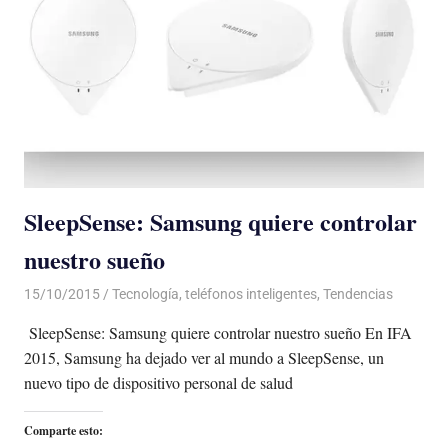
SleepSense: Samsung quiere controlar
nuestro sueño
15/10/2015
Luis Castellanos
Tecnología
,
teléfonos inteligentes
,
Tendencias
SleepSense: Samsung quiere controlar nuestro sueño En IFA
2015, Samsung ha dejado ver al mundo a SleepSense, un
nuevo tipo de dispositivo personal de salud
Comparte esto: