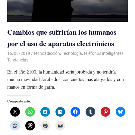
Cambios que sufrirían los humanos
por el uso de aparatos electrónicos
16/08/2019
De todo un Poco
tecnoadicción
,
Tecnología
,
teléfonos inteligentes
,
Tendencias
En el año 2100, la humanidad sería jorobada y no tendría
mucha movilidad Jorobados, con cuellos más alargados y con
manos en forma de garra.
Comparte esto: