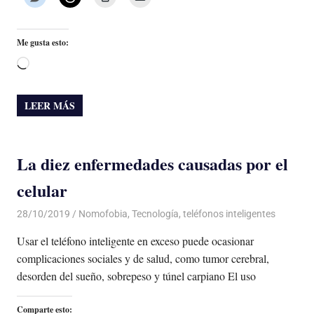
Me gusta esto:
Cargando...
LEER MÁS
La diez enfermedades causadas por el
celular
28/10/2019
De todo un Poco
Nomofobia
,
Tecnología
,
teléfonos inteligentes
Usar el teléfono inteligente en exceso puede ocasionar
complicaciones sociales y de salud, como tumor cerebral,
desorden del sueño, sobrepeso y túnel carpiano El uso
Comparte esto: