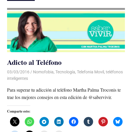
Adicto al Teléfono
03/03/2016
Luis Castellanos
Nomofobia
,
Tecnología
,
Telefonia Movil
,
teléfonos
inteligentes
Para superar tu adicción al teléfono Martha Palma Troconis te
trae los mejores consejos en esta edición de @sabervivir.
Comparte esto: