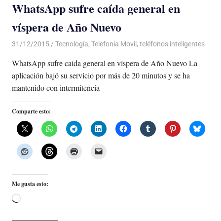
WhatsApp sufre caída general en
víspera de Año Nuevo
31/12/2015
Luis Castellanos
Tecnología
,
Telefonia Movil
,
teléfonos inteligentes
WhatsApp sufre caída general en víspera de Año Nuevo La
aplicación bajó su servicio por más de 20 minutos y se ha
mantenido con intermitencia
Comparte esto:
Me gusta esto:
Cargando...