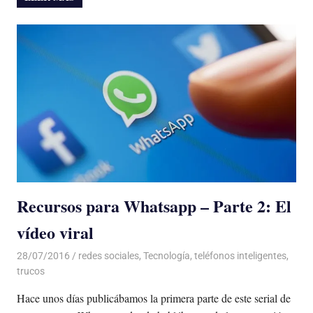
Recursos para Whatsapp – Parte 2: El
vídeo viral
28/07/2016
Luis Castellanos
redes sociales
,
Tecnología
,
teléfonos inteligentes
,
trucos
Hace unos días publicábamos la primera parte de este serial de