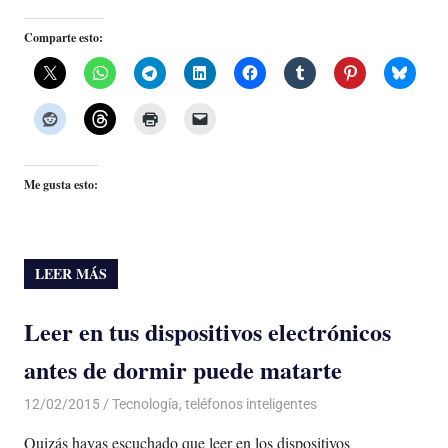
Comparte esto:
Me gusta esto:
LEER MÁS
Leer en tus dispositivos electrónicos
antes de dormir puede matarte
12/02/2015
Luis Castellanos
Tecnología
,
teléfonos inteligentes
Quizás hayas escuchado que leer en los dispositivos