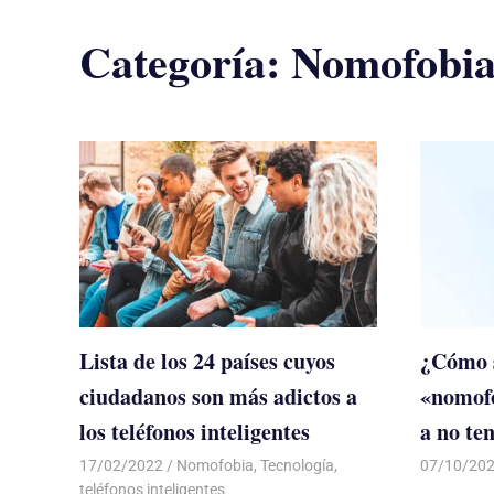
Categoría:
Nomofobi
Lista de los 24 países cuyos
¿Cómo s
ciudadanos son más adictos a
«nomofo
los teléfonos inteligentes
a no ten
17/02/2022
De todo un Poco
Nomofobia
,
Tecnología
,
07/10/20
teléfonos inteligentes