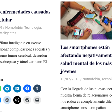
 enfermedades causadas
elular
19
De todo un Poco
Nomofobia
,
Tecnología
,
nteligentes
léfono inteligente en exceso
Los smartphones están
ionar complicaciones sociales y
afectando negativamente
como tumor cerebral, desorden
 sobrepeso y túnel carpiano El
salud mental de los más
jóvenes
10/07/2018
De todo un Poco
Nomofobia
,
Tecnol
to:
Con la llegada de las nuevas tec
nuestra forma de relacionarnos c
nos rodea es completamente dife
smartphones nos acompañan