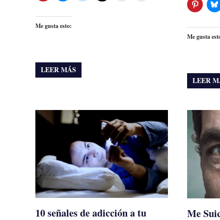
Me gusta esto:
Me gusta est
LEER MÁS
LEER M
10 señales de adicción a tu
Me Sui