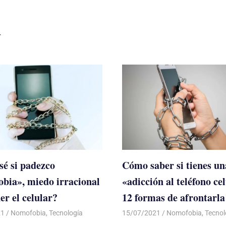
a
é si padezco
Cómo saber si tienes un
bia», miedo irracional
«adicción al teléfono ce
er el celular?
12 formas de afrontarla
21
De todo un Poco
Nomofobia
,
Tecnología
15/07/2021
De todo un Poco
Nomofobia
,
Tecnol