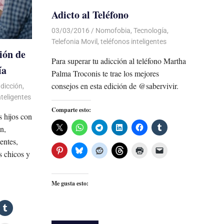
Adicto al Teléfono
03/03/2016
Luis Castellanos
Nomofobia
,
Tecnología
,
Telefonia Movil
,
teléfonos inteligentes
ión de
Para superar tu adicción al teléfono Martha
ía
Palma Troconis te trae los mejores
consejos en esta edición de @sabervivir.
dicción
,
nteligentes
Comparte esto:
s hijos con
n,
entes,
s chicos y
Me gusta esto: