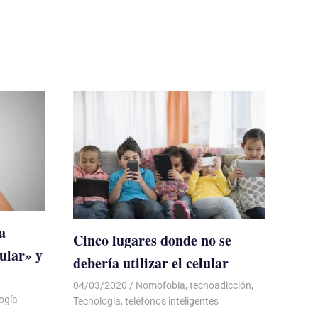
a
Cinco lugares donde no se
lular» y
debería utilizar el celular
04/03/2020
De todo un Poco
Nomofobia
,
tecnoadicción
,
ogía
Tecnología
,
teléfonos inteligentes