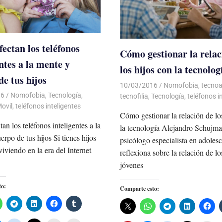
ectan los teléfonos
Cómo gestionar la relac
ntes a la mente y
los hijos con la tecnolog
de tus hijos
10/03/2016
Luis Castellanos
Nomofobia
,
tecnoa
16
Luis Castellanos
Nomofobia
,
Tecnología
,
tecnofilia
,
Tecnología
,
teléfonos i
Movil
,
teléfonos inteligentes
Cómo gestionar la relación de lo
an los teléfonos inteligentes a la
la tecnología Alejandro Schujma
rpo de tus hijos Si tienes hijos
psicólogo especialista en adolesc
iviendo en la era del Internet
reflexiona sobre la relación de lo
jóvenes
to:
Comparte esto: