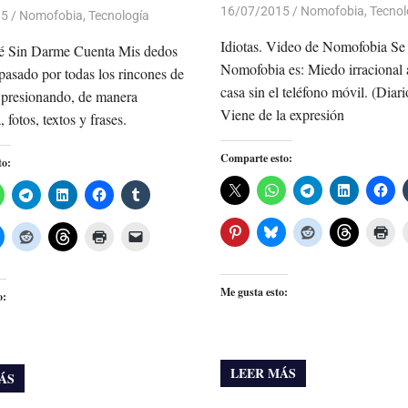
16/07/2015
Luis Castellanos
Nomofobia
,
Tecnol
15
Luis Castellanos
Nomofobia
,
Tecnología
Idiotas. Video de Nomofobia Se
é Sin Darme Cuenta Mis dedos
Nomofobia es: Miedo irracional a
pasado por todas los rincones de
casa sin el teléfono móvil. (Dia
a presionando, de manera
Viene de la expresión
 fotos, textos y frases.
Comparte esto:
to:
Me gusta esto:
o:
LEER MÁS
ÁS