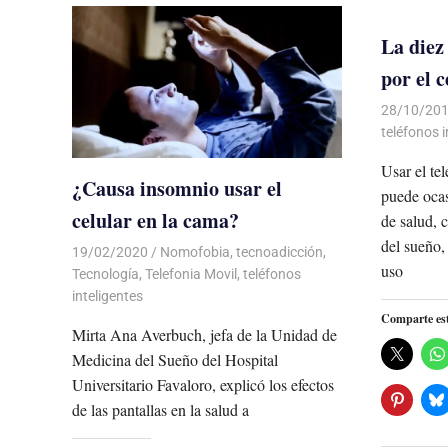
La diez
por el c
28/10/20
teléfonos i
Usar el te
¿Causa insomnio usar el
puede ocas
celular en la cama?
de salud, 
del sueño,
19/02/2020
De todo un Poco
Nomofobia
,
tecnoadicción
,
uso
Tecnología
,
Telefonia Movil
,
teléfonos
inteligentes
Comparte es
Mirta Ana Averbuch, jefa de la Unidad de
Medicina del Sueño del Hospital
Universitario Favaloro, explicó los efectos
de las pantallas en la salud a