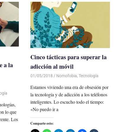
Cinco tácticas para superar la
 a la
adicción al móvil
01/05/2018
De todo un Poco
Nomofobia
,
Tecnología
Estamos viviendo una era de obsesión por
ogía
la tecnología y de adicción a los teléfonos
inteligentes. Lo escucho todo el tiempo:
nologías,
«No puedo ir a
on lo que
rente. Los
Comparte esto: