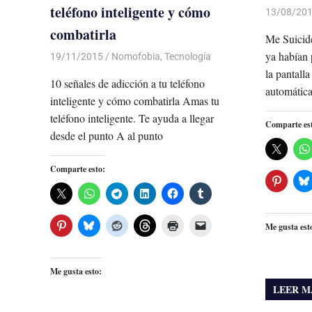
teléfono inteligente y cómo
13/08/20
combatirla
Me Suicid
ya habían 
19/11/2015
Luis Castellanos
Nomofobia
,
Tecnología
la pantall
10 señales de adicción a tu teléfono
automática,
inteligente y cómo combatirla Amas tu
teléfono inteligente. Te ayuda a llegar
Comparte es
desde el punto A al punto
Comparte esto:
Me gusta est
Me gusta esto:
LEER M