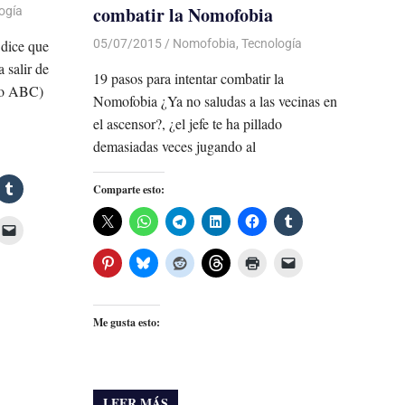
combatir la Nomofobia
ogía
05/07/2015
Luis Castellanos
Nomofobia
,
Tecnología
 dice que
 salir de
19 pasos para intentar combatir la
rio ABC)
Nomofobia ¿Ya no saludas a las vecinas en
el ascensor?, ¿el jefe te ha pillado
demasiadas veces jugando al
Comparte esto:
Me gusta esto:
LEER MÁS