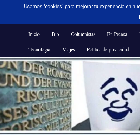
De todo un poco
Frases,
Gerencia,
Inicio
Bio
Columnistas
En Prensa
Humor,
Reflexiones,
Tecnología
Viajes
Política de privacidad
Tecnología
y
Saltar
Viajes
al
contenido