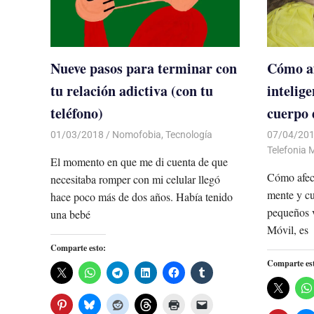
Nueve pasos para terminar con
Cómo af
tu relación adictiva (con tu
intelige
teléfono)
cuerpo 
01/03/2018
De todo un Poco
Nomofobia
,
Tecnología
07/04/20
Telefonia 
El momento en que me di cuenta de que
Cómo afect
necesitaba romper con mi celular llegó
mente y cue
hace poco más de dos años. Había tenido
pequeños v
una bebé
Móvil, es
Comparte esto:
Comparte es