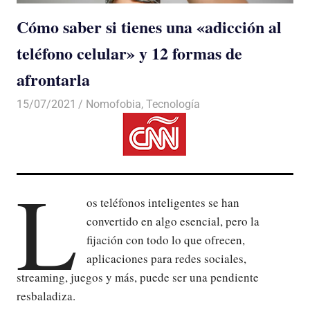
Cómo saber si tienes una «adicción al
teléfono celular» y 12 formas de
afrontarla
15/07/2021
De todo un Poco
Nomofobia
,
Tecnología
L
os teléfonos inteligentes se han
convertido en algo esencial, pero la
fijación con todo lo que ofrecen,
aplicaciones para redes sociales,
streaming, juegos y más, puede ser una pendiente
resbaladiza.