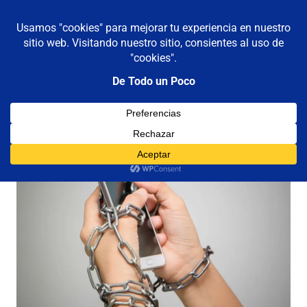
De todo un poco
MENÚ
Frases,
Gerencia,
Saltar
Humor,
al
Reflexiones,
contenido
Tecnología
y
Viajes