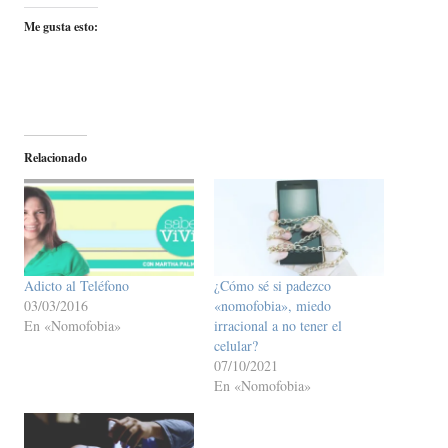
Me gusta esto:
Relacionado
Adicto al Teléfono
¿Cómo sé si padezco
03/03/2016
«nomofobia», miedo
En «Nomofobia»
irracional a no tener el
celular?
07/10/2021
En «Nomofobia»