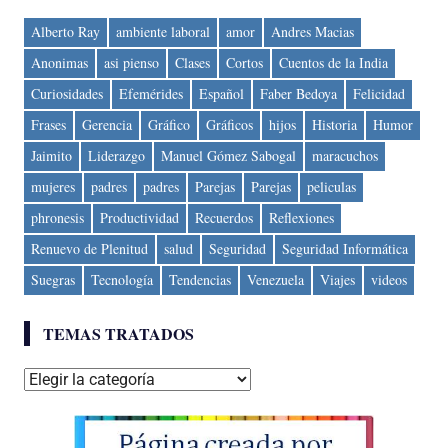
Alberto Ray
ambiente laboral
amor
Andres Macias
Anonimas
asi pienso
Clases
Cortos
Cuentos de la India
Curiosidades
Efemérides
Español
Faber Bedoya
Felicidad
Frases
Gerencia
Gráfico
Gráficos
hijos
Historia
Humor
Jaimito
Liderazgo
Manuel Gómez Sabogal
maracuchos
mujeres
padres
padres
Parejas
Parejas
peliculas
phronesis
Productividad
Recuerdos
Reflexiones
Renuevo de Plenitud
salud
Seguridad
Seguridad Informática
Suegras
Tecnología
Tendencias
Venezuela
Viajes
videos
TEMAS TRATADOS
Temas
tratados