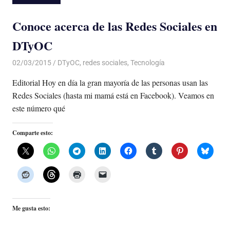
Conoce acerca de las Redes Sociales en
DTyOC
02/03/2015
Luis Castellanos
DTyOC
,
redes sociales
,
Tecnología
Editorial Hoy en día la gran mayoría de las personas usan las
Redes Sociales (hasta mi mamá está en Facebook). Veamos en
este número qué
Comparte esto:
Me gusta esto: