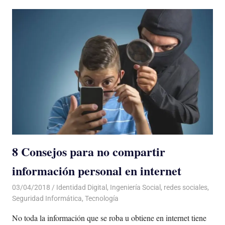
8 Consejos para no compartir
información personal en internet
03/04/2018
De todo un Poco
Identidad Digital
,
Ingeniería Social
,
redes sociales
,
Seguridad Informática
,
Tecnología
No toda la información que se roba u obtiene en internet tiene