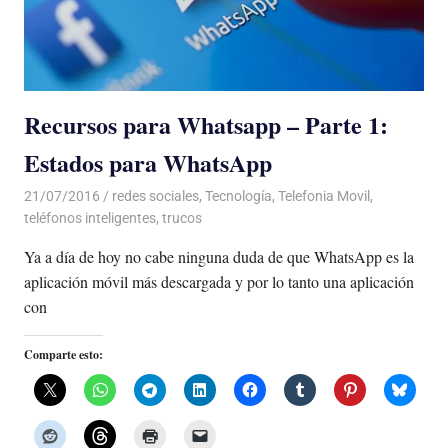
Recursos para Whatsapp – Parte 1:
Estados para WhatsApp
21/07/2016
Luis Castellanos
redes sociales
,
Tecnología
,
Telefonia Movil
,
teléfonos inteligentes
,
trucos
Ya a día de hoy no cabe ninguna duda de que WhatsApp es la
aplicación móvil más descargada y por lo tanto una aplicación
con
Comparte esto: