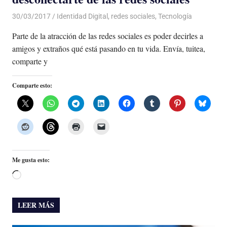
30/03/2017
Luis Castellanos
Identidad Digital
,
redes sociales
,
Tecnología
Parte de la atracción de las redes sociales es poder decirles a
amigos y extraños qué está pasando en tu vida. Envía, tuitea,
comparte y
Comparte esto:
Me gusta esto:
Cargando...
LEER MÁS