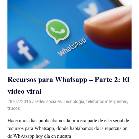
Recursos para Whatsapp – Parte 2: El
vídeo viral
28/07/2016
Luis Castellanos
redes sociales
,
Tecnología
,
teléfonos inteligentes
,
trucos
Hace unos días publicábamos la primera parte de este serial de
recursos para Whatsapp, donde hablábamos de la repercusión
de WhAtsapp hoy día en nuestra