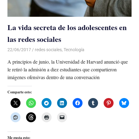
La vida secreta de los adolescentes en
las redes sociales
22/06/2017
De todo un Poco
redes sociales
,
Tecnología
A principios de junio, la Universidad de Harvard anunció que
le retiró la admisión a diez estudiantes que compartieron
imágenes ofensivas dentro de una conversación
Comparte esto:
Me gusta esto: