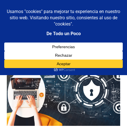
De todo un poco
MENÚ
Frases,
Gerencia,
Saltar
Humor,
al
Reflexiones,
contenido
Tecnología
y
Viajes