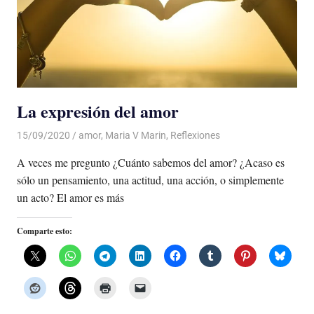
La expresión del amor
15/09/2020
De todo un Poco
amor
,
Maria V Marin
,
Reflexiones
A veces me pregunto ¿Cuánto sabemos del amor? ¿Acaso es
sólo un pensamiento, una actitud, una acción, o simplemente
un acto? El amor es más
Comparte esto: