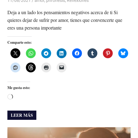
11/08/2021
De todo un Poco
amor
,
phronesis
,
Reflexiones
Deja a un lado los pensamientos negativos acerca de ti Si
quieres dejar de sufrir por amor, tienes que convencerte que
eres una persona importante
Comparte esto:
Me gusta esto:
Cargando...
LEER MÁS