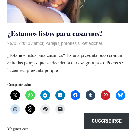
¿Estamos listos para casarnos?
26/08/2020
De todo un Poco
amor
,
Parejas
,
phronesis
,
Reflexiones
¿Estamos listos para casarnos? Es una pregunta poco común
entre las parejas que se deciden a dar ese gran paso. Pocos se
hacen esa pregunta porque
Comparte esto:
SUSCRIBIRSE
Me gusta esto: