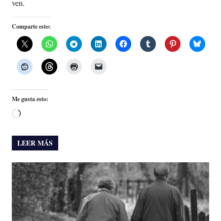
ven.
Comparte esto:
Me gusta esto:
Cargando...
LEER MÁS