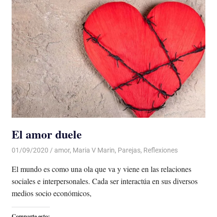
El amor duele
01/09/2020
De todo un Poco
amor
,
Maria V Marin
,
Parejas
,
Reflexiones
El mundo es como una ola que va y viene en las relaciones
sociales e interpersonales. Cada ser interactúa en sus diversos
medios socio económicos,
Comparte esto: