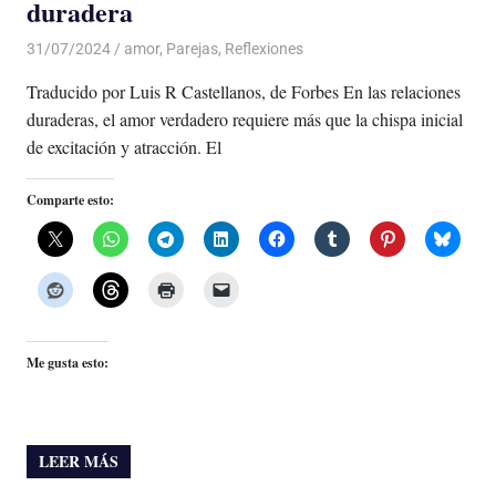
duradera
31/07/2024
De todo un Poco
amor
,
Parejas
,
Reflexiones
Traducido por Luis R Castellanos, de Forbes En las relaciones
duraderas, el amor verdadero requiere más que la chispa inicial
de excitación y atracción. El
Comparte esto:
Me gusta esto:
LEER MÁS