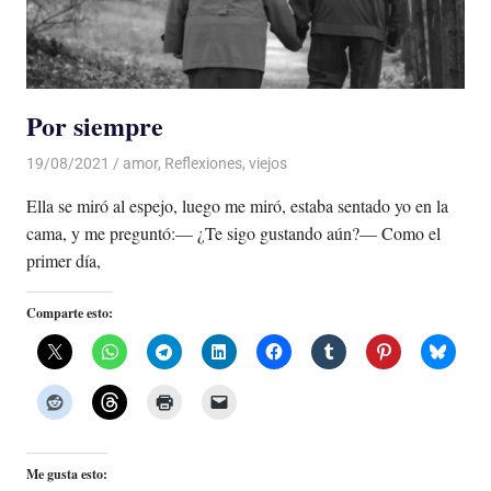
Por siempre
19/08/2021
De todo un Poco
amor
,
Reflexiones
,
viejos
Ella se miró al espejo, luego me miró, estaba sentado yo en la
cama, y me preguntó:— ¿Te sigo gustando aún?— Como el
primer día,
Comparte esto:
Me gusta esto: