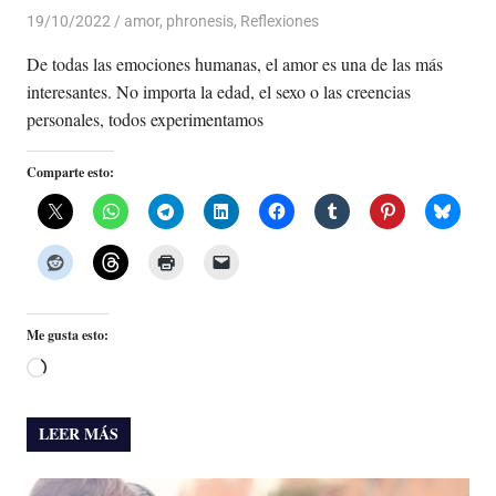
19/10/2022
De todo un Poco
amor
,
phronesis
,
Reflexiones
De todas las emociones humanas, el amor es una de las más
interesantes. No importa la edad, el sexo o las creencias
personales, todos experimentamos
Comparte esto:
Me gusta esto:
Cargando...
LEER MÁS