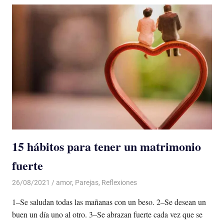
15 hábitos para tener un matrimonio
fuerte
26/08/2021
De todo un Poco
amor
,
Parejas
,
Reflexiones
1–Se saludan todas las mañanas con un beso. 2–Se desean un
buen un día uno al otro. 3–Se abrazan fuerte cada vez que se