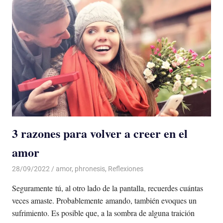
3 razones para volver a creer en el
amor
28/09/2022
De todo un Poco
amor
,
phronesis
,
Reflexiones
Seguramente tú, al otro lado de la pantalla, recuerdes cuántas
veces amaste. Probablemente amando, también evoques un
sufrimiento. Es posible que, a la sombra de alguna traición