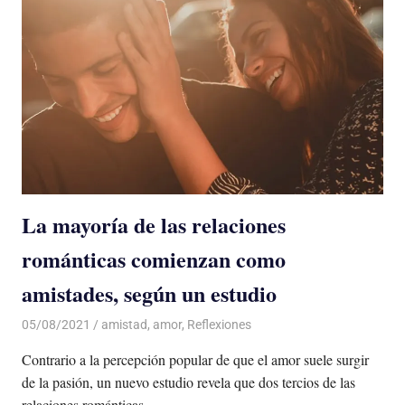
La mayoría de las relaciones
románticas comienzan como
amistades, según un estudio
05/08/2021
De todo un Poco
amistad
,
amor
,
Reflexiones
Contrario a la percepción popular de que el amor suele surgir
de la pasión, un nuevo estudio revela que dos tercios de las
relaciones románticas