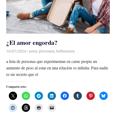
¿El amor engorda?
10/07/2024
De todo un Poco
amor
,
phronesis
,
Reflexiones
a lista de personas que experimentan en carne propia un
aumento de peso al estar en una relación es infinita. Para nadie
es un secreto que el
Comparte esto: