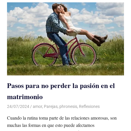
Pasos para no perder la pasión en el
matrimonio
24/07/2024
De todo un Poco
amor
,
Parejas
,
phronesis
,
Reflexiones
Cuando la rutina toma parte de las relaciones amorosas, son
muchas las formas en que esto puede afectarnos