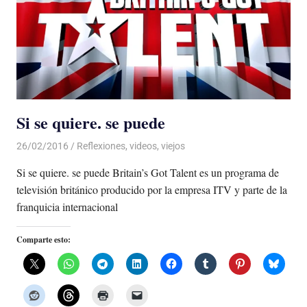
Si se quiere. se puede
26/02/2016
Luis Castellanos
Reflexiones
,
videos
,
viejos
Si se quiere. se puede Britain’s Got Talent es un programa de
televisión británico producido por la empresa ITV y parte de la
franquicia internacional
Comparte esto: