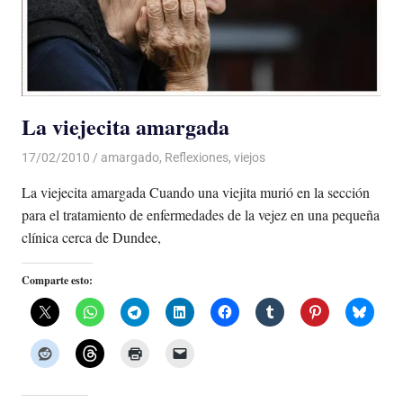
La viejecita amargada
17/02/2010
Luis Castellanos
amargado
,
Reflexiones
,
viejos
La viejecita amargada Cuando una viejita murió en la sección
para el tratamiento de enfermedades de la vejez en una pequeña
clínica cerca de Dundee,
Comparte esto: