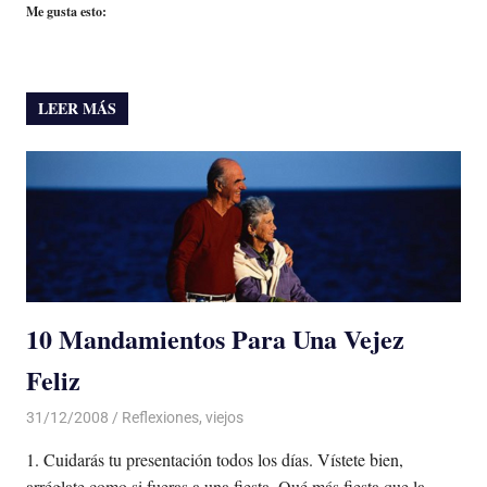
Me gusta esto:
LEER MÁS
10 Mandamientos Para Una Vejez
Feliz
31/12/2008
Luis Castellanos
Reflexiones
,
viejos
1. Cuidarás tu presentación todos los días. Vístete bien,
arréglate como si fueras a una fiesta. Qué más fiesta que la