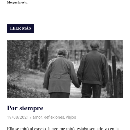
Me gusta esto:
LEER MÁS
Por siempre
19/08/2021
De todo un Poco
amor
,
Reflexiones
,
viejos
Ella se miró al espejo, luego me miró, estaba sentado yo en la