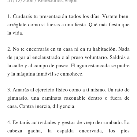
31/12/2008
Luis Castellanos
Reflexiones
,
viejos
1. Cuidarás tu presentación todos los días. Vístete bien,
arréglate como si fueras a una fiesta. Qué más fiesta que
la vida.
2. No te encerrarás en tu casa ni en tu habitación. Nada
de jugar al enclaustrado o al preso voluntario. Saldrás a
la calle y al campo de paseo. El agua estancada se pudre
y la máquina inmóvil se enmohece.
3. Amarás al ejercicio físico como a ti mismo. Un rato de
gimnasio, una caminata razonable dentro o fuera de
casa. Contra inercia, diligencia.
4. Evitarás actividades y gestos de viejo derrumbado. La
cabeza gacha, la espalda encorvada, los pies