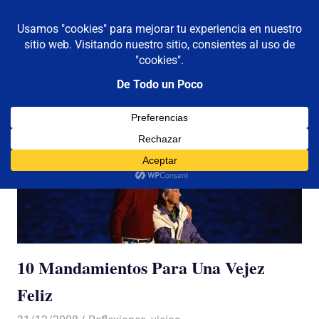
De todo un poco
MENÚ
Frases,
Gerencia,
Saltar
Humor,
al
Reflexiones,
contenido
Tecnología
y
Viajes
10 Mandamientos Para Una Vejez
Feliz