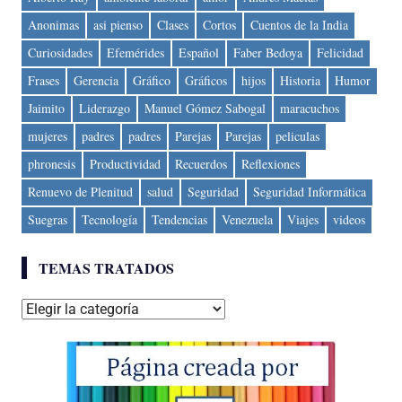
Anonimas
asi pienso
Clases
Cortos
Cuentos de la India
Curiosidades
Efemérides
Español
Faber Bedoya
Felicidad
Frases
Gerencia
Gráfico
Gráficos
hijos
Historia
Humor
Jaimito
Liderazgo
Manuel Gómez Sabogal
maracuchos
mujeres
padres
padres
Parejas
Parejas
peliculas
phronesis
Productividad
Recuerdos
Reflexiones
Renuevo de Plenitud
salud
Seguridad
Seguridad Informática
Suegras
Tecnología
Tendencias
Venezuela
Viajes
videos
TEMAS TRATADOS
Temas
tratados