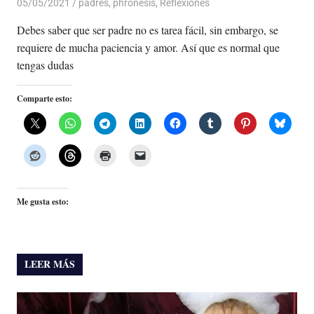
05/05/2021
De todo un Poco
padres
,
phronesis
,
Reflexiones
Debes saber que ser padre no es tarea fácil, sin embargo, se
requiere de mucha paciencia y amor. Así que es normal que
tengas dudas
Comparte esto:
Me gusta esto:
LEER MÁS