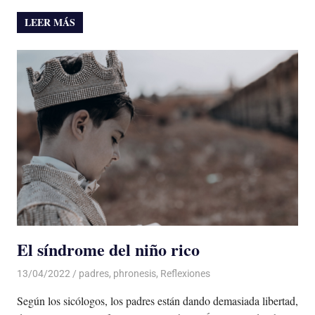
LEER MÁS
El síndrome del niño rico
13/04/2022
De todo un Poco
padres
,
phronesis
,
Reflexiones
Según los sicólogos, los padres están dando demasiada libertad,