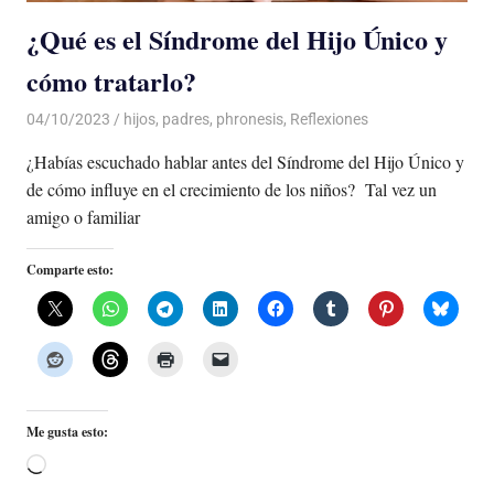
¿Qué es el Síndrome del Hijo Único y
cómo tratarlo?
04/10/2023
De todo un Poco
hijos
,
padres
,
phronesis
,
Reflexiones
¿Habías escuchado hablar antes del Síndrome del Hijo Único y
de cómo influye en el crecimiento de los niños? Tal vez un
amigo o familiar
Comparte esto:
Me gusta esto:
Cargando...