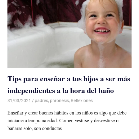
Tips para enseñar a tus hijos a ser más
independientes a la hora del baño
31/03/2021
De todo un Poco
padres
,
phronesis
,
Reflexiones
Enseñar y crear buenos hábitos en los niños es algo que debe
iniciarse a temprana edad. Comer, vestirse y desvestirse o
bañarse solo, son conductas