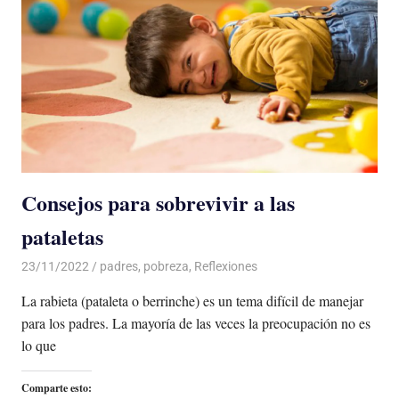
Consejos para sobrevivir a las
pataletas
23/11/2022
De todo un Poco
padres
,
pobreza
,
Reflexiones
La rabieta (pataleta o berrinche) es un tema difícil de manejar
para los padres. La mayoría de las veces la preocupación no es
lo que
Comparte esto: