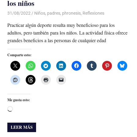
los niños
31/08/2022
De todo un Poco
Niños
,
padres
,
phronesis
,
Reflexiones
Practicar algún deporte resulta muy beneficioso para los
adultos, pero también para los niños. La actividad física ofrece
grandes beneficios a las personas de cualquier edad
Comparte esto:
Me gusta esto:
Cargando...
LEER MÁS