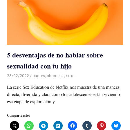
5 desventajas de no hablar sobre
sexualidad con tu hijo
23/02/2022
De todo un Poco
padres
,
phronesis
,
sexo
La serie Sex Education de Netflix nos muestra de una manera
directa, divertida y clara cómo los adolescentes están viviendo
esa etapa de exploración y
Comparte esto: