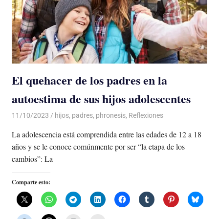
El quehacer de los padres en la
autoestima de sus hijos adolescentes
11/10/2023
De todo un Poco
hijos
,
padres
,
phronesis
,
Reflexiones
La adolescencia está comprendida entre las edades de 12 a 18
años y se le conoce comúnmente por ser “la etapa de los
cambios”: La
Comparte esto: