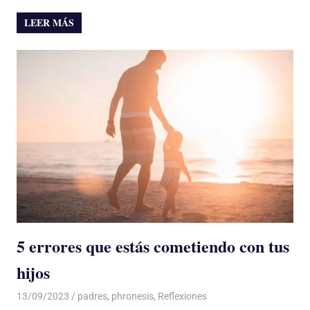
LEER MÁS
5 errores que estás cometiendo con tus
hijos
13/09/2023
De todo un Poco
padres
,
phronesis
,
Reflexiones