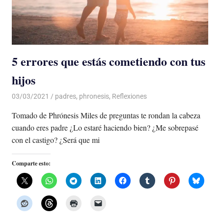
5 errores que estás cometiendo con tus
hijos
03/03/2021
De todo un Poco
padres
,
phronesis
,
Reflexiones
Tomado de Phrónesis Miles de preguntas te rondan la cabeza
cuando eres padre ¿Lo estaré haciendo bien? ¿Me sobrepasé
con el castigo? ¿Será que mi
Comparte esto: