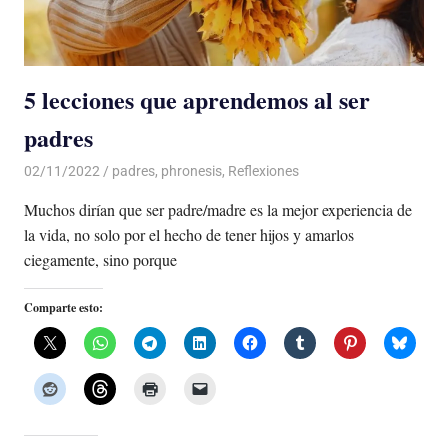
5 lecciones que aprendemos al ser
padres
02/11/2022
De todo un Poco
padres
,
phronesis
,
Reflexiones
Muchos dirían que ser padre/madre es la mejor experiencia de
la vida, no solo por el hecho de tener hijos y amarlos
ciegamente, sino porque
Comparte esto: