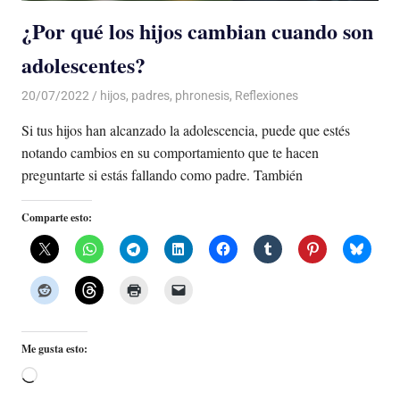
¿Por qué los hijos cambian cuando son
adolescentes?
20/07/2022
De todo un Poco
hijos
,
padres
,
phronesis
,
Reflexiones
Si tus hijos han alcanzado la adolescencia, puede que estés
notando cambios en su comportamiento que te hacen
preguntarte si estás fallando como padre. También
Comparte esto:
Me gusta esto:
Cargando...