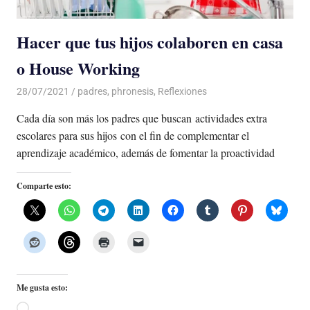
Hacer que tus hijos colaboren en casa
o House Working
28/07/2021
De todo un Poco
padres
,
phronesis
,
Reflexiones
Cada día son más los padres que buscan actividades extra
escolares para sus hijos con el fin de complementar el
aprendizaje académico, además de fomentar la proactividad
Comparte esto:
Me gusta esto:
Cargando...