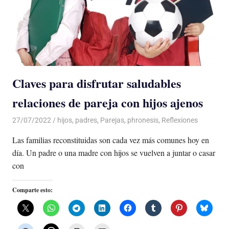
Claves para disfrutar saludables
relaciones de pareja con hijos ajenos
27/07/2022
De todo un Poco
hijos
,
padres
,
Parejas
,
phronesis
,
Reflexiones
Las familias reconstituidas son cada vez más comunes hoy en
día. Un padre o una madre con hijos se vuelven a juntar o casar
con
Comparte esto: