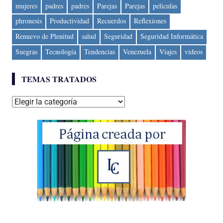
mujeres
padres
padres
Parejas
Parejas
peliculas
phronesis
Productividad
Recuerdos
Reflexiones
Renuevo de Plenitud
salud
Seguridad
Seguridad Informática
Suegras
Tecnología
Tendencias
Venezuela
Viajes
videos
TEMAS TRATADOS
Temas
tratados