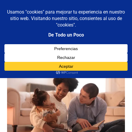
De todo un poco
MENÚ
Frases,
Gerencia,
Saltar
Humor,
al
Reflexiones,
contenido
Tecnología
y
Viajes