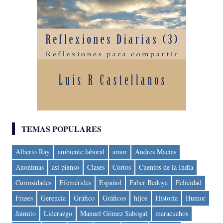
TEMAS POPULARES
Alberto Ray
ambiente laboral
amor
Andres Macias
Anonimas
asi pienso
Clases
Cortos
Cuentos de la India
Curiosidades
Efemérides
Español
Faber Bedoya
Felicidad
Frases
Gerencia
Gráfico
Gráficos
hijos
Historia
Humor
Jaimito
Liderazgo
Manuel Gómez Sabogal
maracuchos