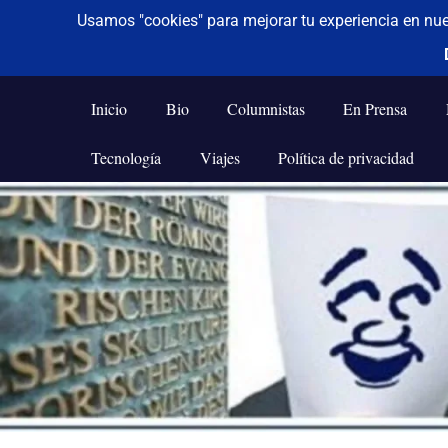
De todo un poco
Frases,
Gerencia,
Inicio
Bio
Columnistas
En Prensa
Humor,
Reflexiones,
Tecnología
Viajes
Política de privacidad
Tecnología
y
Saltar
Viajes
al
contenido