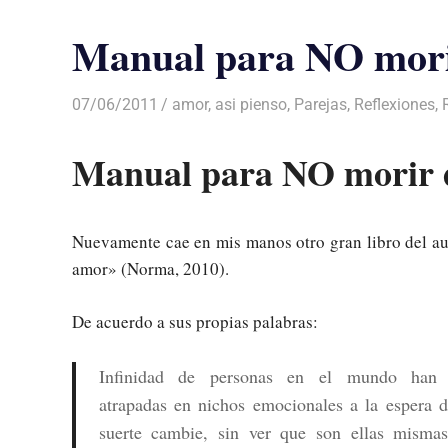
Manual para NO mori
07/06/2011
Luis Castellanos
amor
,
asi pienso
,
Parejas
,
Reflexiones
,
Manual para NO morir 
Nuevamente cae en mis manos otro gran libro del a
amor» (Norma, 2010).
De acuerdo a sus propias palabras:
Infinidad de personas en el mundo han
atrapadas en nichos emocionales a la espera 
suerte cambie, sin ver que son ellas mismas