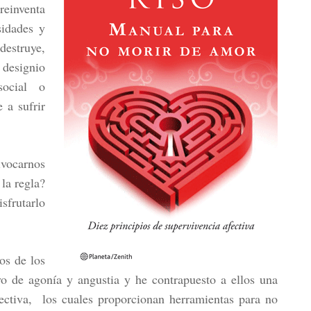
reinventa
idades y
destruye,
 designio
social o
 a sufrir
ivocarnos
 la regla?
sfrutarlo
os de los
o de agonía y angustia y he contrapuesto a ellos una
ectiva
, los cuales proporcionan herramientas para
no