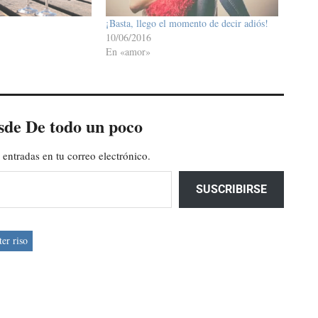
¡Basta, llego el momento de decir adiós!
10/06/2016
En «amor»
sde De todo un poco
 entradas en tu correo electrónico.
SUSCRIBIRSE
ter riso