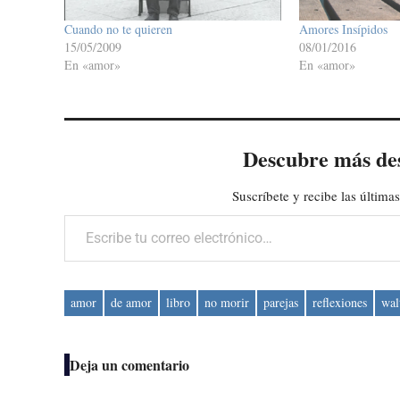
Cuando no te quieren
Amores Insípidos
15/05/2009
08/01/2016
En «amor»
En «amor»
Descubre más de
Suscríbete y recibe las últimas
Escribe tu correo electrónico…
amor
de amor
libro
no morir
parejas
reflexiones
wal
Deja un comentario