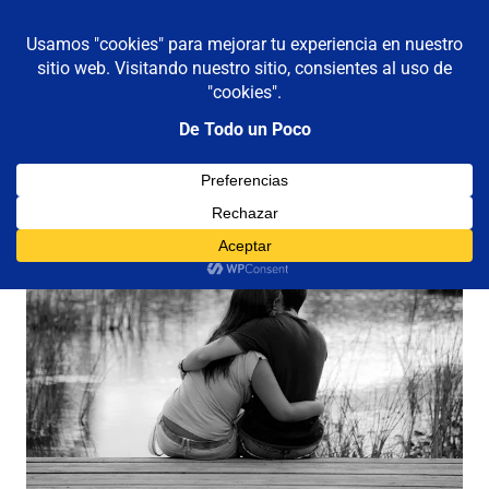
De todo un poco
MENÚ
Frases,
Gerencia,
Saltar
Humor,
al
Reflexiones,
contenido
Tecnología
y
Viajes