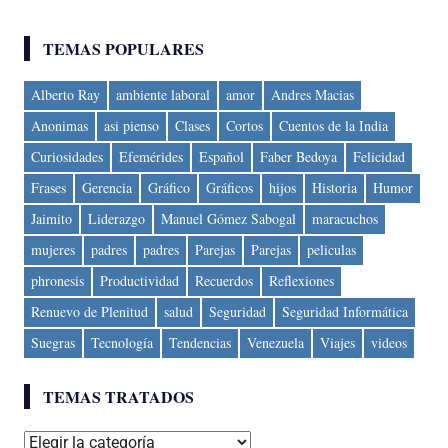
TEMAS POPULARES
Alberto Ray
ambiente laboral
amor
Andres Macias
Anonimas
asi pienso
Clases
Cortos
Cuentos de la India
Curiosidades
Efemérides
Español
Faber Bedoya
Felicidad
Frases
Gerencia
Gráfico
Gráficos
hijos
Historia
Humor
Jaimito
Liderazgo
Manuel Gómez Sabogal
maracuchos
mujeres
padres
padres
Parejas
Parejas
peliculas
phronesis
Productividad
Recuerdos
Reflexiones
Renuevo de Plenitud
salud
Seguridad
Seguridad Informática
Suegras
Tecnología
Tendencias
Venezuela
Viajes
videos
TEMAS TRATADOS
Temas