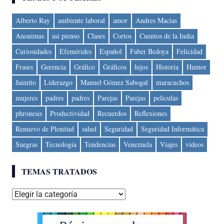
Alberto Ray
ambiente laboral
amor
Andres Macias
Anonimas
asi pienso
Clases
Cortos
Cuentos de la India
Curiosidades
Efemérides
Español
Faber Bedoya
Felicidad
Frases
Gerencia
Gráfico
Gráficos
hijos
Historia
Humor
Jaimito
Liderazgo
Manuel Gómez Sabogal
maracuchos
mujeres
padres
padres
Parejas
Parejas
peliculas
phronesis
Productividad
Recuerdos
Reflexiones
Renuevo de Plenitud
salud
Seguridad
Seguridad Informática
Suegras
Tecnología
Tendencias
Venezuela
Viajes
videos
TEMAS TRATADOS
Temas
tratados