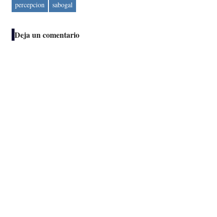
percepcion
sabogal
Deja un comentario