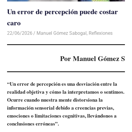
Un error de percepción puede costar
caro
22/06/2026
De todo un Poco
Manuel Gómez Sabogal
,
Reflexiones
Por Manuel Gómez S
“
Un
error de percepción
es una desviación entre la
realidad objetiva y cómo la interpretamos o sentimos.
Ocurre cuando nuestra mente distorsiona la
información sensorial debido a creencias previas,
emociones o limitaciones cognitivas, llevándonos a
conclusiones erróneas
”
.