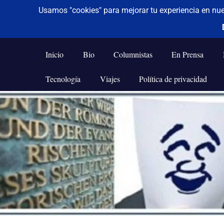
De todo un poco
Frases,
Gerencia,
Inicio
Bio
Columnistas
En Prensa
Humor,
Reflexiones,
Tecnología
Viajes
Política de privacidad
Tecnología
y
Saltar
Viajes
al
contenido