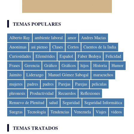
TEMAS POPULARES
Alberto Ray
ambiente laboral
amor
Andres Macias
Anonimas
asi pienso
Clases
Cortos
Cuentos de la India
Curiosidades
Efemérides
Español
Faber Bedoya
Felicidad
Frases
Gerencia
Gráfico
Gráficos
hijos
Historia
Humor
Jaimito
Liderazgo
Manuel Gómez Sabogal
maracuchos
mujeres
padres
padres
Parejas
Parejas
peliculas
phronesis
Productividad
Recuerdos
Reflexiones
Renuevo de Plenitud
salud
Seguridad
Seguridad Informática
Suegras
Tecnología
Tendencias
Venezuela
Viajes
videos
TEMAS TRATADOS