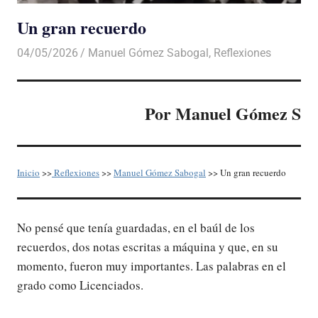
Un gran recuerdo
04/05/2026
De todo un Poco
Manuel Gómez Sabogal
,
Reflexiones
Por Manuel Gómez S
Inicio
>>
Reflexiones
>>
Manuel Gómez Sabogal
>> Un gran recuerdo
No pensé que tenía guardadas, en el baúl de los
recuerdos, dos notas escritas a máquina y que, en su
momento, fueron muy importantes. Las palabras en el
grado como Licenciados.