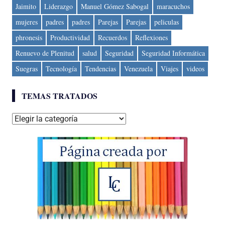
Jaimito
Liderazgo
Manuel Gómez Sabogal
maracuchos
mujeres
padres
padres
Parejas
Parejas
peliculas
phronesis
Productividad
Recuerdos
Reflexiones
Renuevo de Plenitud
salud
Seguridad
Seguridad Informática
Suegras
Tecnología
Tendencias
Venezuela
Viajes
videos
TEMAS TRATADOS
Temas
tratados