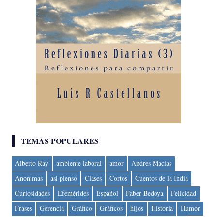
TEMAS POPULARES
Alberto Ray
ambiente laboral
amor
Andres Macias
Anonimas
asi pienso
Clases
Cortos
Cuentos de la India
Curiosidades
Efemérides
Español
Faber Bedoya
Felicidad
Frases
Gerencia
Gráfico
Gráficos
hijos
Historia
Humor