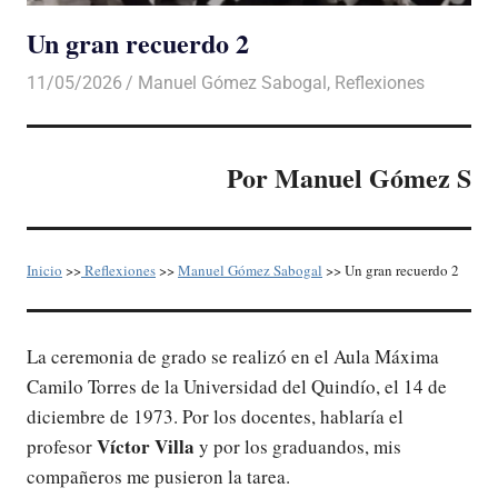
Un gran recuerdo 2
11/05/2026
De todo un Poco
Manuel Gómez Sabogal
,
Reflexiones
Por Manuel Gómez S
Inicio
>>
Reflexiones
>>
Manuel Gómez Sabogal
>> Un gran recuerdo 2
La ceremonia de grado se realizó en el Aula Máxima
Camilo Torres de la Universidad del Quindío, el 14 de
diciembre de 1973. Por los docentes, hablaría el
Víctor
Villa
profesor
y por los graduandos, mis
compañeros me pusieron la tarea.