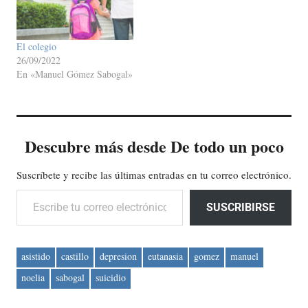
El colegio
26/09/2022
En «Manuel Gómez Sabogal»
Descubre más desde De todo un poco
Suscríbete y recibe las últimas entradas en tu correo electrónico.
Escribe tu correo electrónico…
SUSCRIBIRSE
asistido
castillo
depresion
eutanasia
gomez
manuel
noelia
sabogal
suicidio