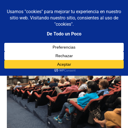
De todo un poco
MENÚ
Frases,
Gerencia,
Saltar
Humor,
al
Reflexiones,
contenido
Tecnología
y
Viajes