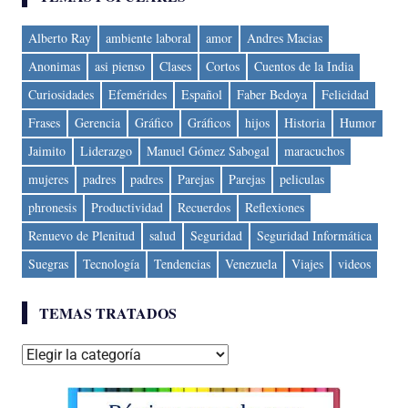
Alberto Ray
ambiente laboral
amor
Andres Macias
Anonimas
asi pienso
Clases
Cortos
Cuentos de la India
Curiosidades
Efemérides
Español
Faber Bedoya
Felicidad
Frases
Gerencia
Gráfico
Gráficos
hijos
Historia
Humor
Jaimito
Liderazgo
Manuel Gómez Sabogal
maracuchos
mujeres
padres
padres
Parejas
Parejas
peliculas
phronesis
Productividad
Recuerdos
Reflexiones
Renuevo de Plenitud
salud
Seguridad
Seguridad Informática
Suegras
Tecnología
Tendencias
Venezuela
Viajes
videos
TEMAS TRATADOS
Temas
tratados