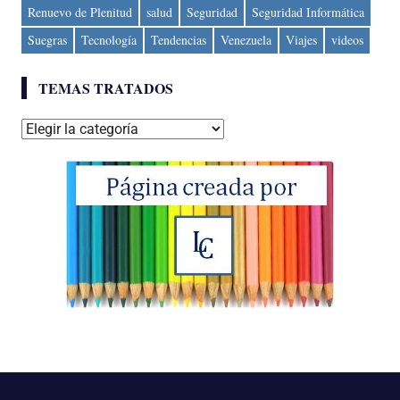
Renuevo de Plenitud
salud
Seguridad
Seguridad Informática
Suegras
Tecnología
Tendencias
Venezuela
Viajes
videos
TEMAS TRATADOS
Temas
tratados