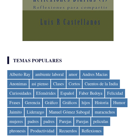
TEMAS POPULARES
Alberto Ray
ambiente laboral
amor
Andres Macias
Anonimas
asi pienso
Clases
Cortos
Cuentos de la India
Curiosidades
Efemérides
Español
Faber Bedoya
Felicidad
Frases
Gerencia
Gráfico
Gráficos
hijos
Historia
Humor
Jaimito
Liderazgo
Manuel Gómez Sabogal
maracuchos
mujeres
padres
padres
Parejas
Parejas
peliculas
phronesis
Productividad
Recuerdos
Reflexiones