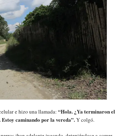
“Hola. ¿Ya terminaron el
elular e hizo una llamada:
a. Estoy caminando por la vereda”.
Y colgó.
 perros iban adelante jugando, deteniéndose a comer