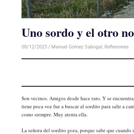
Uno sordo y el otro no
08/12/2025
De todo un Poco
Manuel Gómez Sabogal
,
Reflexiones
Son vecinos. Amigos desde hace rato. Y se encuentran 
tiene poca voz fue a buscar al sordito para salir a ca
como siempre. Muy atenta ella.
La señora del sordito goza, porque sabe que cuando un