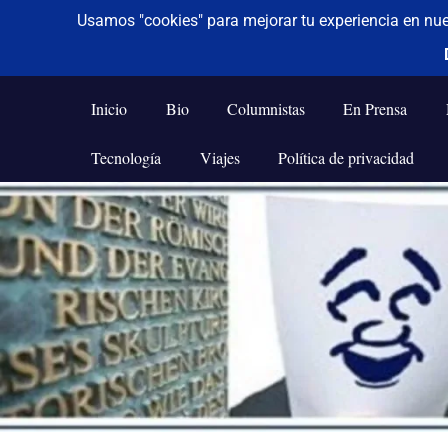
De todo un poco
Frases,
Gerencia,
Inicio
Bio
Columnistas
En Prensa
Humor,
Reflexiones,
Tecnología
Viajes
Política de privacidad
Tecnología
y
Saltar
Viajes
al
contenido