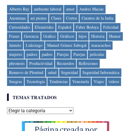
Alberto Ray
ambiente laboral
amor
Andres Macias
Anonimas
asi pienso
Clases
Cortos
Cuentos de la India
Curiosidades
Efemérides
Español
Faber Bedoya
Felicidad
Frases
Gerencia
Gráfico
Gráficos
hijos
Historia
Humor
Jaimito
Liderazgo
Manuel Gómez Sabogal
maracuchos
mujeres
padres
padres
Parejas
Parejas
peliculas
phronesis
Productividad
Recuerdos
Reflexiones
Renuevo de Plenitud
salud
Seguridad
Seguridad Informática
Suegras
Tecnología
Tendencias
Venezuela
Viajes
videos
TEMAS TRATADOS
Temas
tratados