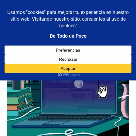
De todo un poco
MENÚ
Frases,
Gerencia,
Saltar
Humor,
al
Reflexiones,
contenido
Tecnología
y
Viajes