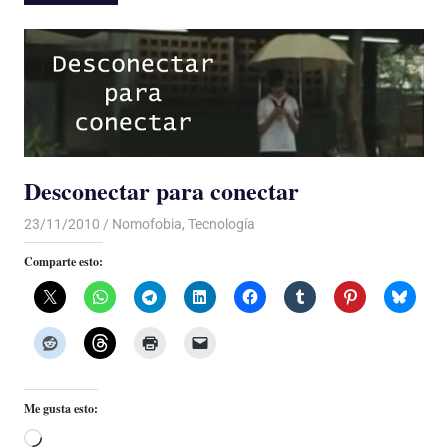
Desconectar para conectar
23/11/2010
Luis Castellanos
Nomofobia
,
Tecnología
Comparte esto:
Me gusta esto:
Cargando...