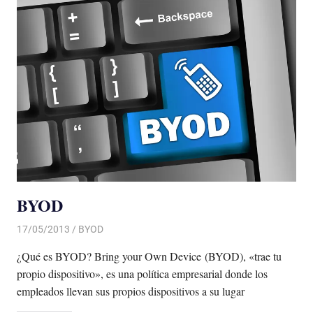
BYOD
17/05/2013
Luis Castellanos
BYOD
¿Qué es BYOD? Bring your Own Device (BYOD), «trae tu
propio dispositivo», es una política empresarial donde los
empleados llevan sus propios dispositivos a su lugar