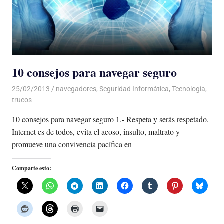
10 consejos para navegar seguro
25/02/2013
Luis Castellanos
navegadores
,
Seguridad Informática
,
Tecnología
,
trucos
10 consejos para navegar seguro 1.- Respeta y serás respetado.
Internet es de todos, evita el acoso, insulto, maltrato y
promueve una convivencia pacífica en
Comparte esto: