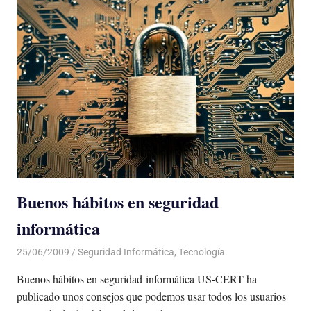
Buenos hábitos en seguridad
informática
25/06/2009
Luis Castellanos
Seguridad Informática
,
Tecnología
Buenos hábitos en seguridad informática US-CERT ha
publicado unos consejos que podemos usar todos los usuarios