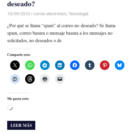
deseado?
10/09/2010
Luis Castellanos
correo electrónico
,
Tecnología
¿Por qué se llama “spam” al correo no deseado? Se llama
spam, correo basura o mensaje basura a los mensajes no
solicitados, no deseados o de
Comparte esto:
Me gusta esto:
Cargando...
LEER MÁS