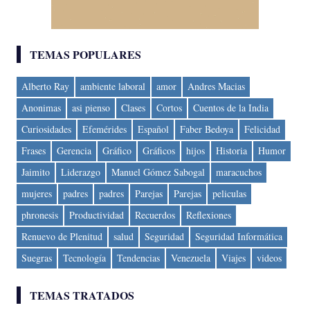
TEMAS POPULARES
Alberto Ray
ambiente laboral
amor
Andres Macias
Anonimas
asi pienso
Clases
Cortos
Cuentos de la India
Curiosidades
Efemérides
Español
Faber Bedoya
Felicidad
Frases
Gerencia
Gráfico
Gráficos
hijos
Historia
Humor
Jaimito
Liderazgo
Manuel Gómez Sabogal
maracuchos
mujeres
padres
padres
Parejas
Parejas
peliculas
phronesis
Productividad
Recuerdos
Reflexiones
Renuevo de Plenitud
salud
Seguridad
Seguridad Informática
Suegras
Tecnología
Tendencias
Venezuela
Viajes
videos
TEMAS TRATADOS