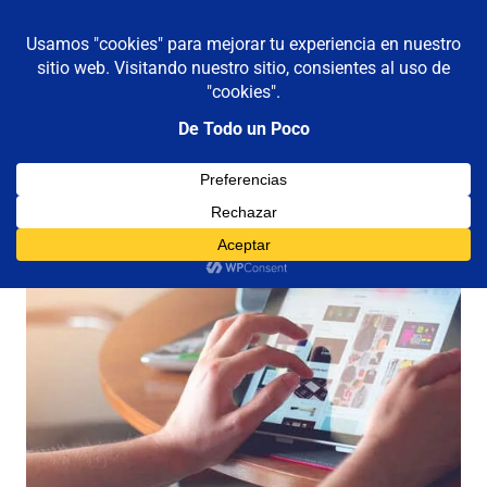
De todo un poco
MENÚ
Frases,
Gerencia,
Saltar
Humor,
al
Reflexiones,
contenido
Tecnología
y
Viajes